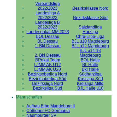
Verbandsliga
2022/2023
Bezirksklasse Nord
Landesliga A
2022/2023
Bezirksklasse Süd
Landesliga B
2022/2023
Salzlandliga
Landespokal-MM 2023
Harzliga
BOL Dessau
Ohre-Elbe-Liga
BL Dessau
BJL u10 Magdeburg
1. Bkl Dessau
BJL u12 Magdeburg
BJL u14-18
2. Bkl Dessau
Magdeburg
BPokal Team
BOL Halle
LJMM AK U12
BL Halle
LJMM AK U20
Bkl Halle
Bezirksoberliga Nord
Südharzliga
Bezirksoberliga Süd
Kreisliga Süd
Bezirksliga Nord
Kreisliga Mitte
Bezirksliga Süd
BJL Halle u10
Mannschaften
Aufbau Elbe Magdeburg II
Cöthener FC Germania
Naumburger SV