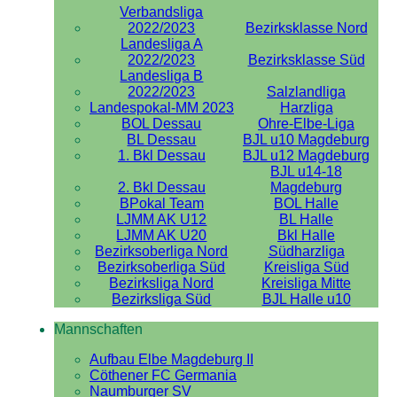
Verbandsliga
2022/2023
Bezirksklasse Nord
Landesliga A
2022/2023
Bezirksklasse Süd
Landesliga B
2022/2023
Salzlandliga
Landespokal-MM 2023
Harzliga
BOL Dessau
Ohre-Elbe-Liga
BL Dessau
BJL u10 Magdeburg
1. Bkl Dessau
BJL u12 Magdeburg
BJL u14-18
2. Bkl Dessau
Magdeburg
BPokal Team
BOL Halle
LJMM AK U12
BL Halle
LJMM AK U20
Bkl Halle
Bezirksoberliga Nord
Südharzliga
Bezirksoberliga Süd
Kreisliga Süd
Bezirksliga Nord
Kreisliga Mitte
Bezirksliga Süd
BJL Halle u10
Mannschaften
Aufbau Elbe Magdeburg II
Cöthener FC Germania
Naumburger SV