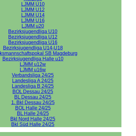
LJMM U10
LJMM U12
LJMM U14
LJMM U16
LJMM u20
Bezirksjugendliga U10
Bezirksjugendliga U12
Bezirksjugendliga U16
Bezirksjugendliga U14-U18
rksmannschaftspokal SB Magdeburg
Bezirksjugendliga Halle u10
LJMM u12w
LJMM u16w
Verbandsliga 24/25
Landesliga A 24/25
Landesliga B 24/25
BOL Dessau 24/25
BL Dessau 24/25
1. Bkl Dessau 24/25
BOL Halle 24/25
BL Halle 24/25
Bkl Nord Halle 24/25
Bkl Süd Halle 24/25