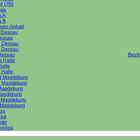
4 Ü50
iga
a A
a B
sen-Anhalt
a Dessau
Dessau
e Dessau
e Dessau
Dessau
Bezi
a Halle
Halle
 Halle
rd Magdeburg
d Magdeburg
 Magdeburg
Magdeburg
d Magdeburg
d Magdeburg
iga
Süd
itte
isliga