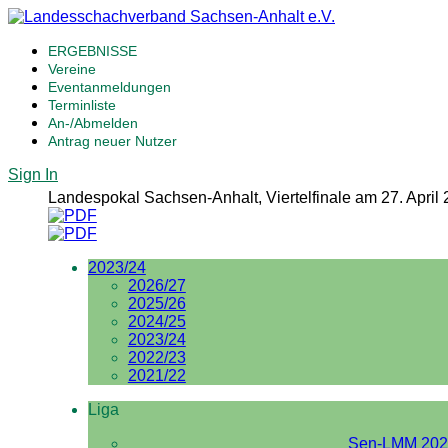
ERGEBNISSE
Vereine
Eventanmeldungen
Terminliste
An-/Abmelden
Antrag neuer Nutzer
Sign In
Landespokal Sachsen-Anhalt, Viertelfinale am 27. April
2023/24
2026/27
2025/26
2024/25
2023/24
2022/23
2021/22
Liga
Sen-LMM 202