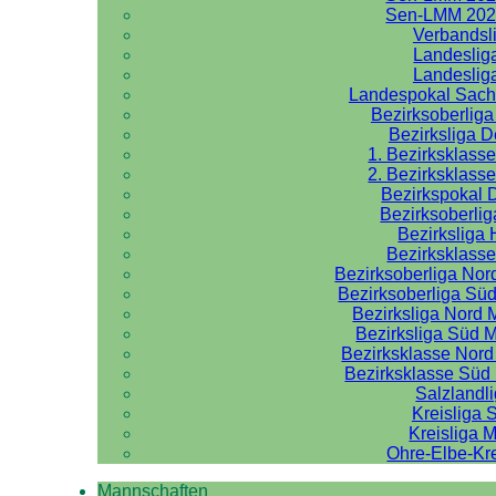
Sen-LMM 202
Verbandsl
Landeslig
Landeslig
Landespokal Sach
Bezirksoberlig
Bezirksliga 
1. Bezirksklass
2. Bezirksklass
Bezirkspokal 
Bezirksoberlig
Bezirksliga 
Bezirksklasse
Bezirksoberliga No
Bezirksoberliga Sü
Bezirksliga Nord
Bezirksliga Süd 
Bezirksklasse Nor
Bezirksklasse Sü
Salzlandl
Kreisliga 
Kreisliga M
Ohre-Elbe-Kre
Mannschaften