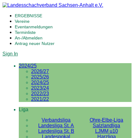
ERGEBNISSE
Vereine
Eventanmeldungen
Terminliste
An-/Abmelden
Antrag neuer Nutzer
Sign In
2024/25
2026/27
2025/26
2024/25
2023/24
2022/23
2021/22
Liga
Verbandsliga
Ohre-Elbe-Liga
Landesliga St. A
Salzlandliga
Landesliga St. B
LJMM u10
Landespokal
Harzliga