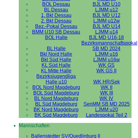
BOL Dessau
BJL MD U10
BL Dessau
LJMM u12
1. Bkl Dessau
BJL MD U12
2. Bkl Dessau
LJMM u12w
Bez.-Pokal Dessau
BJL MD U14
BMM U10 SB Dessau
LJMM u14
BOL Halle
BJL MD U16-18
Bezirksmannschaftspokal
BL Halle
SB MD 2024
Bkl Nord Halle
LJMM u16
Bkl Süd Halle
LJMM u16w
KL Süd Halle
WK GS
KL Mitte Halle
WK GS II
Bezirksjugendliga
Halle u10
WK HR/Sek
BOL Nord Magdeburg
WK II
BOL Süd Magdeburg
WK III
BL Nord Magdeburg
WK IV
BL Süd Magdeburg
SenMM SB MD 2025
BK Nord Magdeburg
LJMM u20
BK Süd Magdeburg
Landespokal Teil 2
Mannschaften
Ballenstedter SV/Quedlinburg II