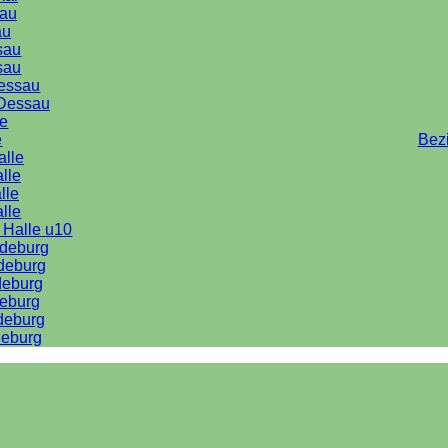
au
au
sau
sau
Dessau
Dessau
le
e
Bez
alle
lle
lle
alle
 Halle u10
deburg
deburg
deburg
eburg
deburg
eburg