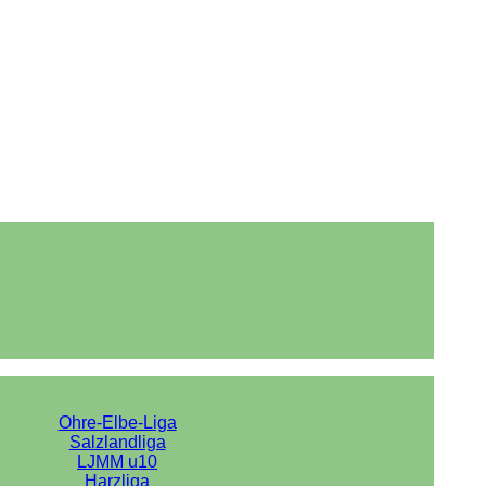
Ohre-Elbe-Liga
Salzlandliga
LJMM u10
Harzliga