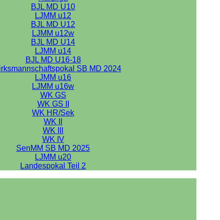
BJL MD U10
LJMM u12
BJL MD U12
LJMM u12w
BJL MD U14
LJMM u14
BJL MD U16-18
irksmannschaftspokal SB MD 2024
LJMM u16
LJMM u16w
WK GS
WK GS II
WK HR/Sek
WK II
WK III
WK IV
SenMM SB MD 2025
LJMM u20
Landespokal Teil 2