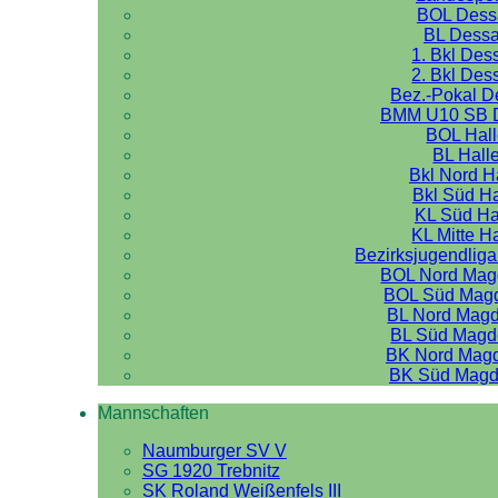
BOL Dess
BL Dess
1. Bkl Des
2. Bkl Des
Bez.-Pokal 
BMM U10 SB 
BOL Hal
BL Hall
Bkl Nord H
Bkl Süd Ha
KL Süd Ha
KL Mitte H
Bezirksjugendliga
BOL Nord Mag
BOL Süd Mag
BL Nord Mag
BL Süd Magd
BK Nord Mag
BK Süd Magd
Mannschaften
Naumburger SV V
SG 1920 Trebnitz
SK Roland Weißenfels III