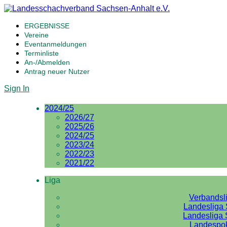
ERGEBNISSE
Vereine
Eventanmeldungen
Terminliste
An-/Abmelden
Antrag neuer Nutzer
Sign In
2024/25
2026/27
2025/26
2024/25
2023/24
2022/23
2021/22
Liga
Verbandsl
Landesliga 
Landesliga 
Landespo