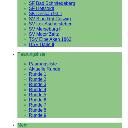
SF Bad Schmiedeberg
SF Hettstedt
SK Dessau 93 II
SV Blau-Rot Coswig
SV Lok Aschersleben
SV Merseburg II
SV Motor Zeitz
TSV Elbe Aken 1863
USV Halle II
Paarungsliste
Paarungsliste
Aktuelle Runde
Runde 1
Runde 2
Runde 3
Runde 4
Runde 5
Runde 6
Runde 7
Runde 8
Runde 9
Mehr