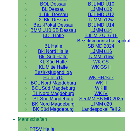
BOL Dessau
BJL MD U10
BL Dessau
LJMM u12
1. Bkl Dessau
BJL MD U12
2. Bkl Dessau
LJMM u12w
Bez.-Pokal Dessau
BJL MD U14
BMM U10 SB Dessau
LJMM u14
BOL Halle
BJL MD U16-18
Bezirksmannschaftspokal
BL Halle
SB MD 2024
Bkl Nord Halle
LJMM u16
Bkl Süd Halle
LJMM u16w
KL Süd Halle
WK GS
KL Mitte Halle
WK GS II
Bezirksjugendliga
Halle u10
WK HR/Sek
BOL Nord Magdeburg
WK II
BOL Süd Magdeburg
WK III
BL Nord Magdeburg
WK IV
BL Süd Magdeburg
SenMM SB MD 2025
BK Nord Magdeburg
LJMM u20
BK Süd Magdeburg
Landespokal Teil 2
Mannschaften
PTSV Halle