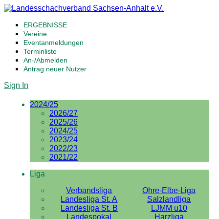
ERGEBNISSE
Vereine
Eventanmeldungen
Terminliste
An-/Abmelden
Antrag neuer Nutzer
Sign In
2024/25
2026/27
2025/26
2024/25
2023/24
2022/23
2021/22
Liga
Verbandsliga
Ohre-Elbe-Liga
Landesliga St. A
Salzlandliga
Landesliga St. B
LJMM u10
Landespokal
Harzliga