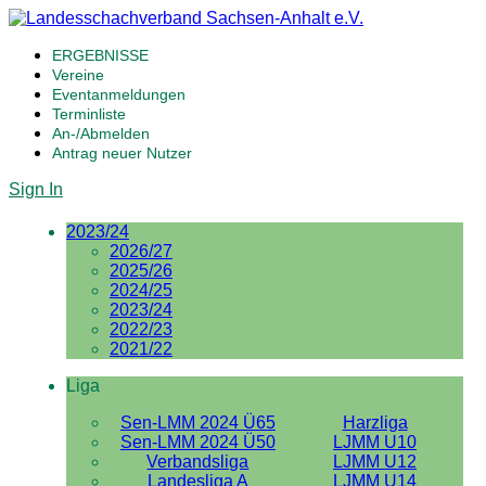
ERGEBNISSE
Vereine
Eventanmeldungen
Terminliste
An-/Abmelden
Antrag neuer Nutzer
Sign In
2023/24
2026/27
2025/26
2024/25
2023/24
2022/23
2021/22
Liga
Sen-LMM 2024 Ü65
Harzliga
Sen-LMM 2024 Ü50
LJMM U10
Verbandsliga
LJMM U12
Landesliga A
LJMM U14