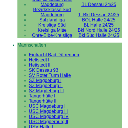
Magdeburg
BL Dessau 24/25
Bezirksklasse Süd
Magdeburg
1. Bkl Dessau 24/25
Salzlandliga
BOL Halle 24/25
Kreisliga Süd
BL Halle 24/25
Kreisliga Mitte
Bkl Nord Halle 24/25
Ohre-Elbe-Kreisliga
Bkl Süd Halle 24/25
Mannschaften
Eintracht Bad Dürrenberg
Hettstedt I
Hettstedt II
SK Dessau 93
SV Roter Turm Halle
SZ Magdeburg I
SZ Magdeburg II
SZ Magdeburg III
Tangerhütte I
Tangerhütte II
USC Magdeburg I
USC Magdeburg III
USC Magdeburg IV
USC Magderburg II
USV Halle I