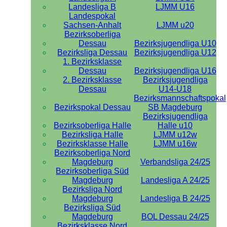
Landesliga B
LJMM U16
Landespokal
Sachsen-Anhalt
LJMM u20
Bezirksoberliga
Dessau
Bezirksjugendliga U10
Bezirksliga Dessau
Bezirksjugendliga U12
1. Bezirksklasse
Dessau
Bezirksjugendliga U16
2. Bezirksklasse
Bezirksjugendliga
Dessau
U14-U18
Bezirksmannschaftspokal
Bezirkspokal Dessau
SB Magdeburg
Bezirksjugendliga
Bezirksoberliga Halle
Halle u10
Bezirksliga Halle
LJMM u12w
Bezirksklasse Halle
LJMM u16w
Bezirksoberliga Nord
Magdeburg
Verbandsliga 24/25
Bezirksoberliga Süd
Magdeburg
Landesliga A 24/25
Bezirksliga Nord
Magdeburg
Landesliga B 24/25
Bezirksliga Süd
Magdeburg
BOL Dessau 24/25
Bezirksklasse Nord