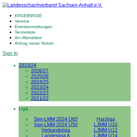
ERGEBNISSE
Vereine
Eventanmeldungen
Terminliste
An-/Abmelden
Antrag neuer Nutzer
Sign In
2023/24
2026/27
2025/26
2024/25
2023/24
2022/23
2021/22
Liga
Sen-LMM 2024 Ü65
Harzliga
Sen-LMM 2024 Ü50
LJMM U10
Verbandsliga
LJMM U12
Landesliga A
LJMM U14