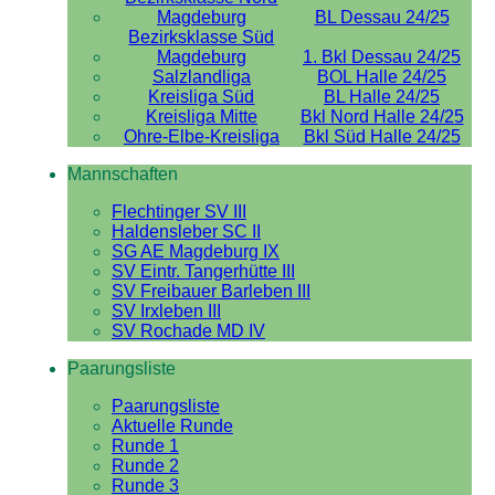
Magdeburg
BL Dessau 24/25
Bezirksklasse Süd
Magdeburg
1. Bkl Dessau 24/25
Salzlandliga
BOL Halle 24/25
Kreisliga Süd
BL Halle 24/25
Kreisliga Mitte
Bkl Nord Halle 24/25
Ohre-Elbe-Kreisliga
Bkl Süd Halle 24/25
Mannschaften
Flechtinger SV III
Haldensleber SC II
SG AE Magdeburg IX
SV Eintr. Tangerhütte III
SV Freibauer Barleben III
SV Irxleben III
SV Rochade MD IV
Paarungsliste
Paarungsliste
Aktuelle Runde
Runde 1
Runde 2
Runde 3