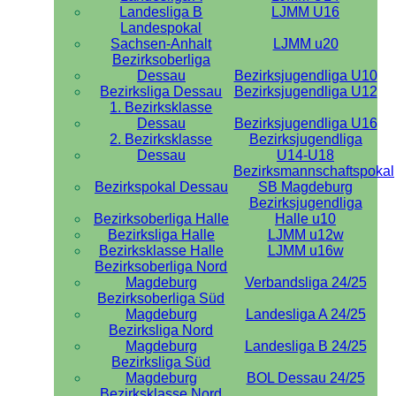
Landesliga B
LJMM U16
Landespokal
Sachsen-Anhalt
LJMM u20
Bezirksoberliga
Dessau
Bezirksjugendliga U10
Bezirksliga Dessau
Bezirksjugendliga U12
1. Bezirksklasse
Dessau
Bezirksjugendliga U16
2. Bezirksklasse
Bezirksjugendliga
Dessau
U14-U18
Bezirksmannschaftspokal
Bezirkspokal Dessau
SB Magdeburg
Bezirksjugendliga
Bezirksoberliga Halle
Halle u10
Bezirksliga Halle
LJMM u12w
Bezirksklasse Halle
LJMM u16w
Bezirksoberliga Nord
Magdeburg
Verbandsliga 24/25
Bezirksoberliga Süd
Magdeburg
Landesliga A 24/25
Bezirksliga Nord
Magdeburg
Landesliga B 24/25
Bezirksliga Süd
Magdeburg
BOL Dessau 24/25
Bezirksklasse Nord