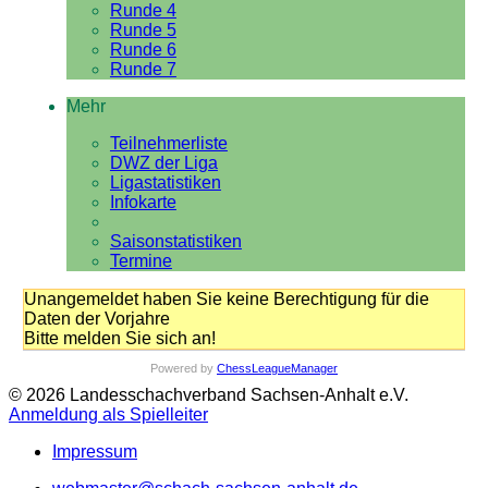
Runde 4
Runde 5
Runde 6
Runde 7
Mehr
Teilnehmerliste
DWZ der Liga
Ligastatistiken
Infokarte
Saisonstatistiken
Termine
Unangemeldet haben Sie keine Berechtigung für die
Daten der Vorjahre
Bitte melden Sie sich an!
Powered by
ChessLeagueManager
© 2026 Landesschachverband Sachsen-Anhalt e.V.
Anmeldung als Spielleiter
Impressum