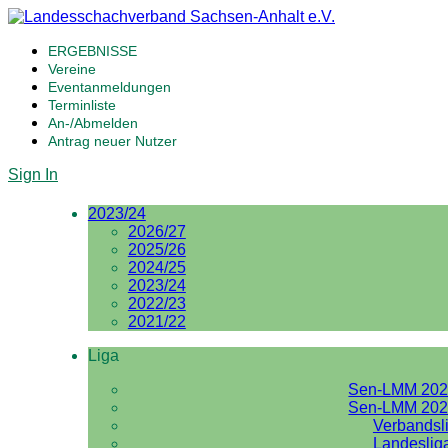
ERGEBNISSE
Vereine
Eventanmeldungen
Terminliste
An-/Abmelden
Antrag neuer Nutzer
Sign In
2023/24
2026/27
2025/26
2024/25
2023/24
2022/23
2021/22
Liga
Sen-LMM 202
Sen-LMM 202
Verbandsl
Landeslig