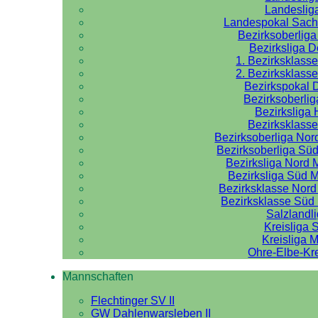
Landeslig
Landespokal Sach
Bezirksoberlig
Bezirksliga 
1. Bezirksklass
2. Bezirksklass
Bezirkspokal 
Bezirksoberlig
Bezirksliga 
Bezirksklasse
Bezirksoberliga No
Bezirksoberliga Sü
Bezirksliga Nord
Bezirksliga Süd 
Bezirksklasse Nor
Bezirksklasse Sü
Salzlandl
Kreisliga 
Kreisliga M
Ohre-Elbe-Kre
Mannschaften
Flechtinger SV II
GW Dahlenwarsleben II