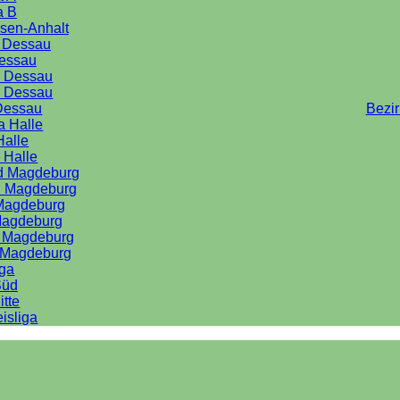
a B
sen-Anhalt
a Dessau
Dessau
e Dessau
e Dessau
Dessau
Bezi
a Halle
Halle
 Halle
rd Magdeburg
d Magdeburg
 Magdeburg
Magdeburg
d Magdeburg
d Magdeburg
iga
Süd
itte
isliga