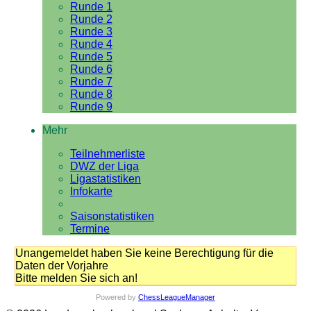
Runde 1
Runde 2
Runde 3
Runde 4
Runde 5
Runde 6
Runde 7
Runde 8
Runde 9
Mehr
Teilnehmerliste
DWZ der Liga
Ligastatistiken
Infokarte
Saisonstatistiken
Termine
Unangemeldet haben Sie keine Berechtigung für die
Daten der Vorjahre
Bitte melden Sie sich an!
Powered by
ChessLeagueManager