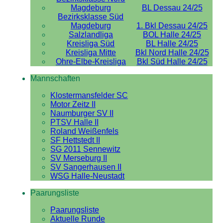
Magdeburg
BL Dessau 24/25
Bezirksklasse Süd
Magdeburg
1. Bkl Dessau 24/25
Salzlandliga
BOL Halle 24/25
Kreisliga Süd
BL Halle 24/25
Kreisliga Mitte
Bkl Nord Halle 24/25
Ohre-Elbe-Kreisliga
Bkl Süd Halle 24/25
Mannschaften
Klostermansfelder SC
Motor Zeitz II
Naumburger SV II
PTSV Halle II
Roland Weißenfels
SF Hettstedt II
SG 2011 Sennewitz
SV Merseburg II
SV Sangerhausen II
WSG Halle-Neustadt
Paarungsliste
Paarungsliste
Aktuelle Runde