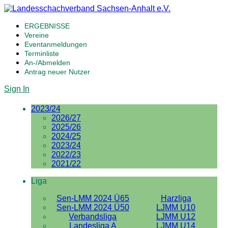
ERGEBNISSE
Vereine
Eventanmeldungen
Terminliste
An-/Abmelden
Antrag neuer Nutzer
Sign In
2023/24
2026/27
2025/26
2024/25
2023/24
2022/23
2021/22
Liga
Sen-LMM 2024 Ü65
Harzliga
Sen-LMM 2024 Ü50
LJMM U10
Verbandsliga
LJMM U12
Landesliga A
LJMM U14