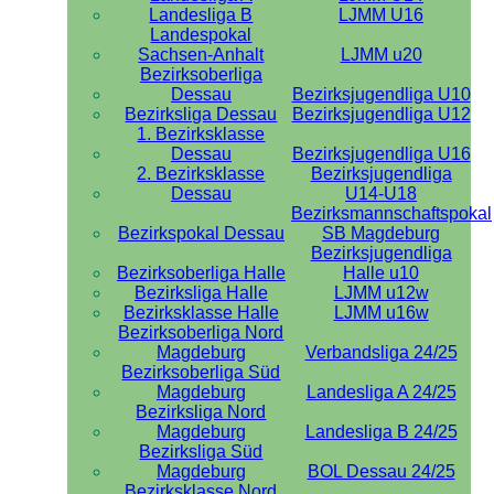
Landesliga B
LJMM U16
Landespokal
Sachsen-Anhalt
LJMM u20
Bezirksoberliga
Dessau
Bezirksjugendliga U10
Bezirksliga Dessau
Bezirksjugendliga U12
1. Bezirksklasse
Dessau
Bezirksjugendliga U16
2. Bezirksklasse
Bezirksjugendliga
Dessau
U14-U18
Bezirksmannschaftspokal
Bezirkspokal Dessau
SB Magdeburg
Bezirksjugendliga
Bezirksoberliga Halle
Halle u10
Bezirksliga Halle
LJMM u12w
Bezirksklasse Halle
LJMM u16w
Bezirksoberliga Nord
Magdeburg
Verbandsliga 24/25
Bezirksoberliga Süd
Magdeburg
Landesliga A 24/25
Bezirksliga Nord
Magdeburg
Landesliga B 24/25
Bezirksliga Süd
Magdeburg
BOL Dessau 24/25
Bezirksklasse Nord