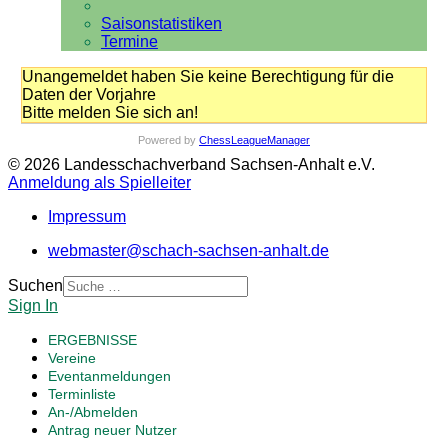
Saisonstatistiken
Termine
Unangemeldet haben Sie keine Berechtigung für die
Daten der Vorjahre
Bitte melden Sie sich an!
Powered by
ChessLeagueManager
© 2026 Landesschachverband Sachsen-Anhalt e.V.
Anmeldung als Spielleiter
Impressum
webmaster@schach-sachsen-anhalt.de
Suchen
Sign In
ERGEBNISSE
Vereine
Eventanmeldungen
Terminliste
An-/Abmelden
Antrag neuer Nutzer