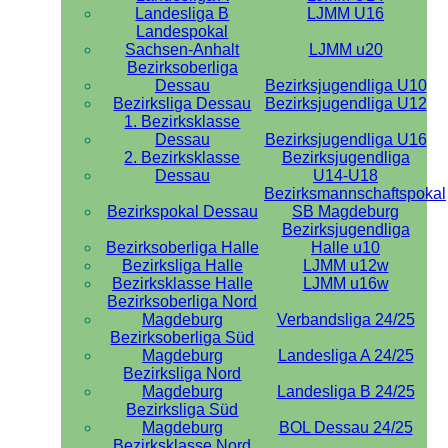
Landesliga B
LJMM U16
Landespokal
Sachsen-Anhalt
LJMM u20
Bezirksoberliga
Dessau
Bezirksjugendliga U10
Bezirksliga Dessau
Bezirksjugendliga U12
1. Bezirksklasse
Dessau
Bezirksjugendliga U16
2. Bezirksklasse
Bezirksjugendliga
Dessau
U14-U18
Bezirksmannschaftspokal
Bezirkspokal Dessau
SB Magdeburg
Bezirksjugendliga
Bezirksoberliga Halle
Halle u10
Bezirksliga Halle
LJMM u12w
Bezirksklasse Halle
LJMM u16w
Bezirksoberliga Nord
Magdeburg
Verbandsliga 24/25
Bezirksoberliga Süd
Magdeburg
Landesliga A 24/25
Bezirksliga Nord
Magdeburg
Landesliga B 24/25
Bezirksliga Süd
Magdeburg
BOL Dessau 24/25
Bezirksklasse Nord