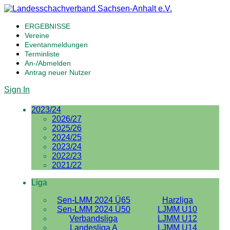
ERGEBNISSE
Vereine
Eventanmeldungen
Terminliste
An-/Abmelden
Antrag neuer Nutzer
Sign In
2023/24
2026/27
2025/26
2024/25
2023/24
2022/23
2021/22
Liga
Sen-LMM 2024 Ü65
Harzliga
Sen-LMM 2024 Ü50
LJMM U10
Verbandsliga
LJMM U12
Landesliga A
LJMM U14