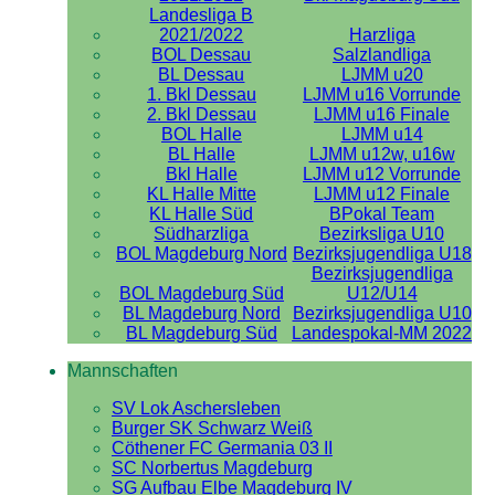
Landesliga B
2021/2022
Harzliga
BOL Dessau
Salzlandliga
BL Dessau
LJMM u20
1. Bkl Dessau
LJMM u16 Vorrunde
2. Bkl Dessau
LJMM u16 Finale
BOL Halle
LJMM u14
BL Halle
LJMM u12w, u16w
Bkl Halle
LJMM u12 Vorrunde
KL Halle Mitte
LJMM u12 Finale
KL Halle Süd
BPokal Team
Südharzliga
Bezirksliga U10
BOL Magdeburg Nord
Bezirksjugendliga U18
Bezirksjugendliga
BOL Magdeburg Süd
U12/U14
BL Magdeburg Nord
Bezirksjugendliga U10
BL Magdeburg Süd
Landespokal-MM 2022
Mannschaften
SV Lok Aschersleben
Burger SK Schwarz Weiß
Cöthener FC Germania 03 II
SC Norbertus Magdeburg
SG Aufbau Elbe Magdeburg IV