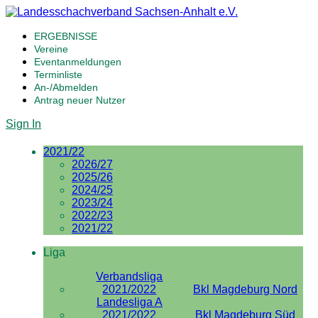
ERGEBNISSE
Vereine
Eventanmeldungen
Terminliste
An-/Abmelden
Antrag neuer Nutzer
Sign In
2021/22
2026/27
2025/26
2024/25
2023/24
2022/23
2021/22
Liga
Verbandsliga
2021/2022
Bkl Magdeburg Nord
Landesliga A
2021/2022
Bkl Magdeburg Süd