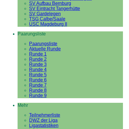
SV Aufbau Bernburg
SV Eintracht Tangerhütte
SV Gardelegen
TSG Calbe/Saale
USC Magdeburg II
Paarungsliste
Paarungsliste
Aktuelle Runde
Runde 1
Runde 2
Runde 3
Runde 4
Runde 5
Runde 6
Runde 7
Runde 8
Runde 9
Mehr
Teilnehmerliste
DWZ der Liga
Ligastatistiken