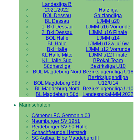
Landesliga B
2021/2022
Harzliga
BOL Dessau
Salzlandliga
BL Dessau
LJMM u20
1. Bkl Dessau
LJMM u16 Vorrunde
2. Bkl Dessau
LJMM u16 Finale
BOL Halle
LJMM u14
BL Halle
LJMM u12w, u16w
Bkl Halle
LJMM u12 Vorrunde
KL Halle Mitte
LJMM u12 Finale
KL Halle Süd
BPokal Team
Südharzliga
Bezirksliga U10
BOL Magdeburg Nord
Bezirksjugendliga U18
Bezirksjugendliga
BOL Magdeburg Süd
U12/U14
BL Magdeburg Nord
Bezirksjugendliga U10
BL Magdeburg Süd
Landespokal-MM 2022
Mannschaften
Cöthener FC Germania 03
Naumburger SV 1951
Reideburger SV 90 Halle
Schachfreunde Hettstedt
SG Aufbau Elbe Magdeburg III