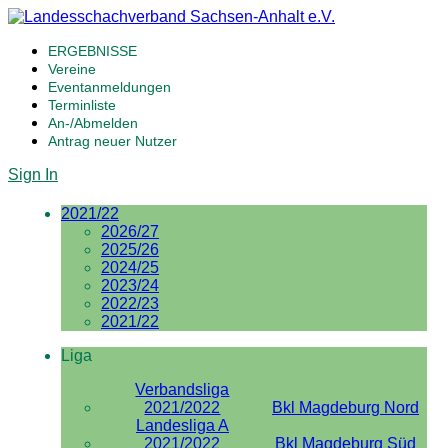
ERGEBNISSE
Vereine
Eventanmeldungen
Terminliste
An-/Abmelden
Antrag neuer Nutzer
Sign In
2021/22
2026/27
2025/26
2024/25
2023/24
2022/23
2021/22
Liga
Verbandsliga
2021/2022
Bkl Magdeburg Nord
Landesliga A
2021/2022
Bkl Magdeburg Süd