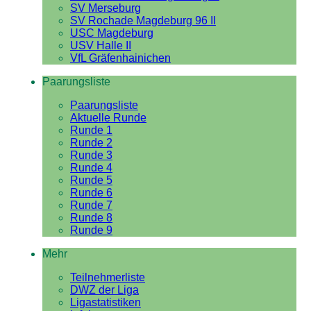
SV Merseburg
SV Rochade Magdeburg 96 II
USC Magdeburg
USV Halle II
VfL Gräfenhainichen
Paarungsliste
Paarungsliste
Aktuelle Runde
Runde 1
Runde 2
Runde 3
Runde 4
Runde 5
Runde 6
Runde 7
Runde 8
Runde 9
Mehr
Teilnehmerliste
DWZ der Liga
Ligastatistiken