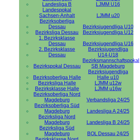
Landesliga B
LJMM U16
Landespokal
Sachsen-Anhalt
LJMM u20
Bezirksoberliga
Dessau
Bezirksjugendliga U10
Bezirksliga Dessau
Bezirksjugendliga U12
1. Bezirksklasse
Dessau
Bezirksjugendliga U16
2. Bezirksklasse
Bezirksjugendliga
Dessau
U14-U18
Bezirksmannschaftspokal
Bezirkspokal Dessau
SB Magdeburg
Bezirksjugendliga
Bezirksoberliga Halle
Halle u10
Bezirksliga Halle
LJMM u12w
Bezirksklasse Halle
LJMM u16w
Bezirksoberliga Nord
Magdeburg
Verbandsliga 24/25
Bezirksoberliga Süd
Magdeburg
Landesliga A 24/25
Bezirksliga Nord
Magdeburg
Landesliga B 24/25
Bezirksliga Süd
Magdeburg
BOL Dessau 24/25
Bezirksklasse Nord