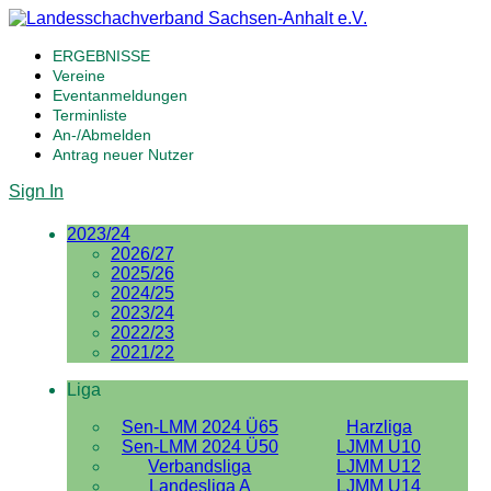
ERGEBNISSE
Vereine
Eventanmeldungen
Terminliste
An-/Abmelden
Antrag neuer Nutzer
Sign In
2023/24
2026/27
2025/26
2024/25
2023/24
2022/23
2021/22
Liga
Sen-LMM 2024 Ü65
Harzliga
Sen-LMM 2024 Ü50
LJMM U10
Verbandsliga
LJMM U12
Landesliga A
LJMM U14