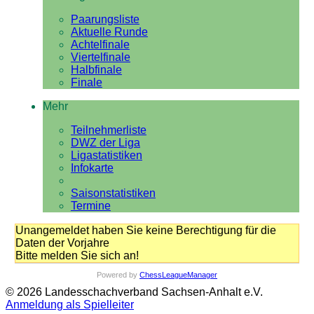
Paarungsliste
Aktuelle Runde
Achtelfinale
Viertelfinale
Halbfinale
Finale
Mehr
Teilnehmerliste
DWZ der Liga
Ligastatistiken
Infokarte
Saisonstatistiken
Termine
Unangemeldet haben Sie keine Berechtigung für die
Daten der Vorjahre
Bitte melden Sie sich an!
Powered by
ChessLeagueManager
© 2026 Landesschachverband Sachsen-Anhalt e.V.
Anmeldung als Spielleiter