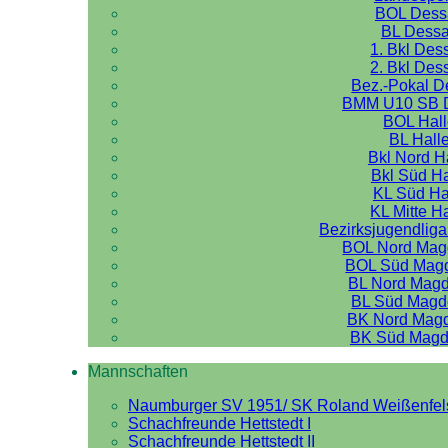
BOL Dess
BL Dess
1. Bkl Des
2. Bkl Des
Bez.-Pokal 
BMM U10 SB 
BOL Hal
BL Hall
Bkl Nord H
Bkl Süd Ha
KL Süd Ha
KL Mitte H
Bezirksjugendliga
BOL Nord Mag
BOL Süd Mag
BL Nord Mag
BL Süd Magd
BK Nord Mag
BK Süd Magd
Mannschaften
Naumburger SV 1951/ SK Roland Weißenfel
Schachfreunde Hettstedt I
Schachfreunde Hettstedt II