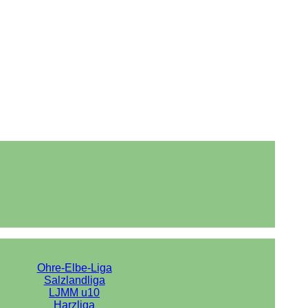
Ohre-Elbe-Liga
Salzlandliga
LJMM u10
Harzliga