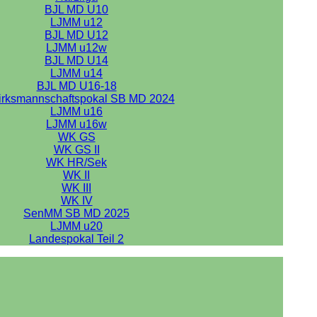
BJL MD U10
LJMM u12
BJL MD U12
LJMM u12w
BJL MD U14
LJMM u14
BJL MD U16-18
irksmannschaftspokal SB MD 2024
LJMM u16
LJMM u16w
WK GS
WK GS II
WK HR/Sek
WK II
WK III
WK IV
SenMM SB MD 2025
LJMM u20
Landespokal Teil 2