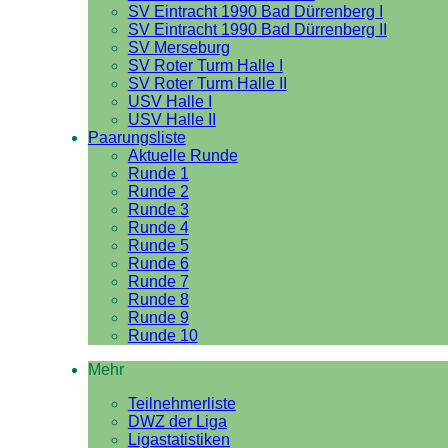
SV Eintracht 1990 Bad Dürrenberg I
SV Eintracht 1990 Bad Dürrenberg II
SV Merseburg
SV Roter Turm Halle I
SV Roter Turm Halle II
USV Halle I
USV Halle II
Paarungsliste
Aktuelle Runde
Runde 1
Runde 2
Runde 3
Runde 4
Runde 5
Runde 6
Runde 7
Runde 8
Runde 9
Runde 10
Mehr
Teilnehmerliste
DWZ der Liga
Ligastatistiken