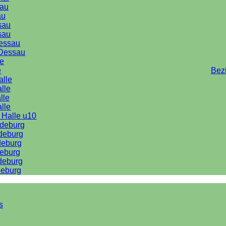
au
au
sau
sau
Dessau
Dessau
le
e
Bez
alle
lle
lle
alle
 Halle u10
deburg
deburg
deburg
eburg
deburg
eburg
s