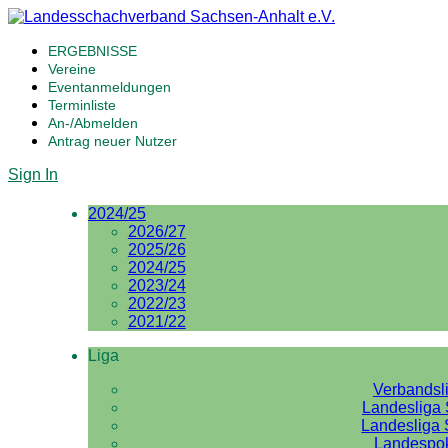
ERGEBNISSE
Vereine
Eventanmeldungen
Terminliste
An-/Abmelden
Antrag neuer Nutzer
Sign In
2024/25
2026/27
2025/26
2024/25
2023/24
2022/23
2021/22
Liga
Verbandsl
Landesliga 
Landesliga 
Landespo