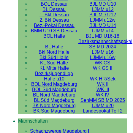
BOL Dessau
BJL MD U10
BL Dessau
LJMM u12
1. Bkl Dessau
BJL MD U12
2. Bkl Dessau
LJMM u12w
Bez.-Pokal Dessau
BJL MD U14
BMM U10 SB Dessau
LJMM u14
BOL Halle
BJL MD U16-18
Bezirksmannschaftspokal
BL Halle
SB MD 2024
Bkl Nord Halle
LJMM u16
Bkl Süd Halle
LJMM u16w
KL Süd Halle
WK GS
KL Mitte Halle
WK GS II
Bezirksjugendliga
Halle u10
WK HR/Sek
BOL Nord Magdeburg
WK II
BOL Süd Magdeburg
WK III
BL Nord Magdeburg
WK IV
BL Süd Magdeburg
SenMM SB MD 2025
BK Nord Magdeburg
LJMM u20
BK Süd Magdeburg
Landespokal Teil 2
Mannschaften
Schachzwerge Magdeburg I