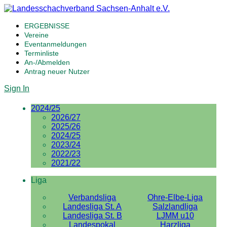
ERGEBNISSE
Vereine
Eventanmeldungen
Terminliste
An-/Abmelden
Antrag neuer Nutzer
Sign In
2024/25
2026/27
2025/26
2024/25
2023/24
2022/23
2021/22
Liga
Verbandsliga
Ohre-Elbe-Liga
Landesliga St. A
Salzlandliga
Landesliga St. B
LJMM u10
Landespokal
Harzliga