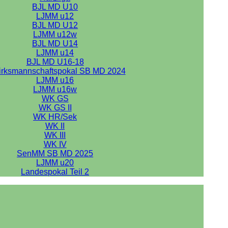
BJL MD U10
LJMM u12
BJL MD U12
LJMM u12w
BJL MD U14
LJMM u14
BJL MD U16-18
irksmannschaftspokal SB MD 2024
LJMM u16
LJMM u16w
WK GS
WK GS II
WK HR/Sek
WK II
WK III
WK IV
SenMM SB MD 2025
LJMM u20
Landespokal Teil 2