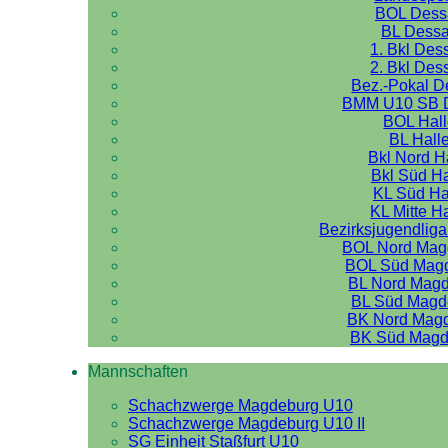
BOL Dess
BL Dess
1. Bkl Des
2. Bkl Des
Bez.-Pokal 
BMM U10 SB 
BOL Hal
BL Hall
Bkl Nord H
Bkl Süd Ha
KL Süd Ha
KL Mitte H
Bezirksjugendliga
BOL Nord Mag
BOL Süd Mag
BL Nord Mag
BL Süd Magd
BK Nord Mag
BK Süd Magd
Mannschaften
Schachzwerge Magdeburg U10
Schachzwerge Magdeburg U10 II
SG Einheit Staßfurt U10