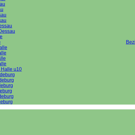
au
au
sau
sau
Dessau
Dessau
le
e
Bez
alle
lle
lle
alle
 Halle u10
deburg
deburg
deburg
eburg
deburg
eburg