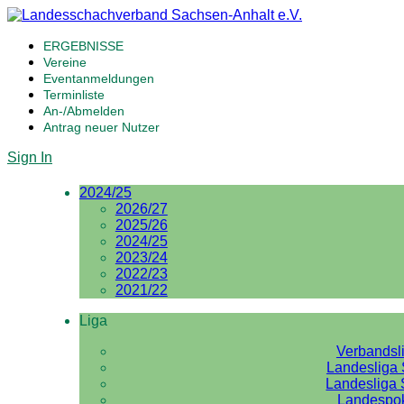
ERGEBNISSE
Vereine
Eventanmeldungen
Terminliste
An-/Abmelden
Antrag neuer Nutzer
Sign In
2024/25
2026/27
2025/26
2024/25
2023/24
2022/23
2021/22
Liga
Verbandsl
Landesliga 
Landesliga 
Landespo