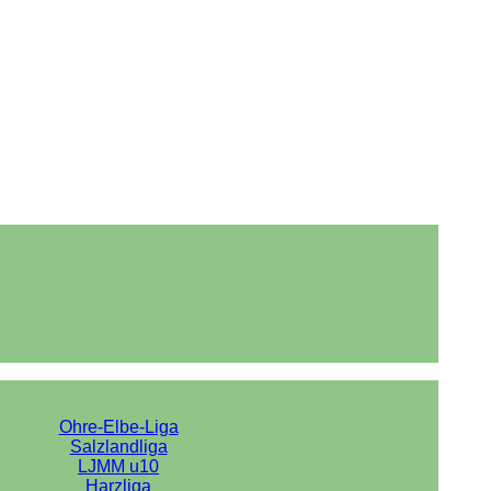
Ohre-Elbe-Liga
Salzlandliga
LJMM u10
Harzliga