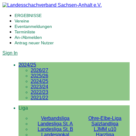
ERGEBNISSE
Vereine
Eventanmeldungen
Terminliste
An-/Abmelden
Antrag neuer Nutzer
Sign In
2024/25
2026/27
2025/26
2024/25
2023/24
2022/23
2021/22
Liga
Verbandsliga
Ohre-Elbe-Liga
Landesliga St. A
Salzlandliga
Landesliga St. B
LJMM u10
Landespokal
Harzliga