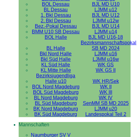
BOL Dessau
BJL MD U10
BL Dessau
LJMM u12
1. Bkl Dessau
BJL MD U12
2. Bkl Dessau
LJMM u12w
Bez.-Pokal Dessau
BJL MD U14
BMM U10 SB Dessau
LJMM u14
BOL Halle
BJL MD U16-18
Bezirksmannschaftspokal
BL Halle
SB MD 2024
Bkl Nord Halle
LJMM u16
Bkl Süd Halle
LJMM u16w
KL Süd Halle
WK GS
KL Mitte Halle
WK GS II
Bezirksjugendliga
Halle u10
WK HR/Sek
BOL Nord Magdeburg
WK II
BOL Süd Magdeburg
WK III
BL Nord Magdeburg
WK IV
BL Süd Magdeburg
SenMM SB MD 2025
BK Nord Magdeburg
LJMM u20
BK Süd Magdeburg
Landespokal Teil 2
Mannschaften
Naumburger SV V