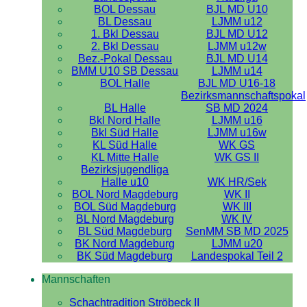
BOL Dessau
BJL MD U10
BL Dessau
LJMM u12
1. Bkl Dessau
BJL MD U12
2. Bkl Dessau
LJMM u12w
Bez.-Pokal Dessau
BJL MD U14
BMM U10 SB Dessau
LJMM u14
BOL Halle
BJL MD U16-18
Bezirksmannschaftspokal
BL Halle
SB MD 2024
Bkl Nord Halle
LJMM u16
Bkl Süd Halle
LJMM u16w
KL Süd Halle
WK GS
KL Mitte Halle
WK GS II
Bezirksjugendliga
Halle u10
WK HR/Sek
BOL Nord Magdeburg
WK II
BOL Süd Magdeburg
WK III
BL Nord Magdeburg
WK IV
BL Süd Magdeburg
SenMM SB MD 2025
BK Nord Magdeburg
LJMM u20
BK Süd Magdeburg
Landespokal Teil 2
Mannschaften
Schachtradition Ströbeck II