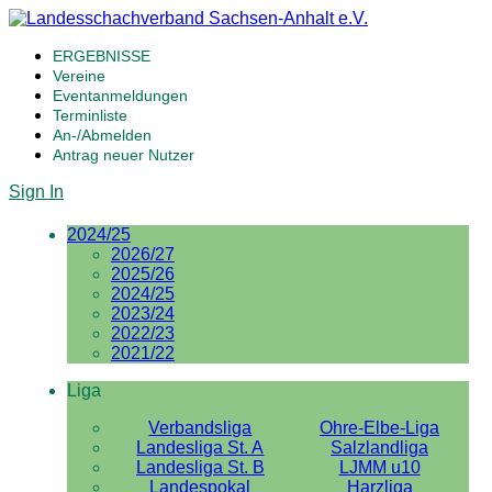
ERGEBNISSE
Vereine
Eventanmeldungen
Terminliste
An-/Abmelden
Antrag neuer Nutzer
Sign In
2024/25
2026/27
2025/26
2024/25
2023/24
2022/23
2021/22
Liga
Verbandsliga
Ohre-Elbe-Liga
Landesliga St. A
Salzlandliga
Landesliga St. B
LJMM u10
Landespokal
Harzliga