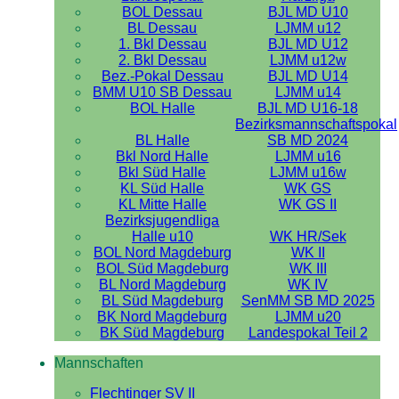
BOL Dessau
BJL MD U10
BL Dessau
LJMM u12
1. Bkl Dessau
BJL MD U12
2. Bkl Dessau
LJMM u12w
Bez.-Pokal Dessau
BJL MD U14
BMM U10 SB Dessau
LJMM u14
BOL Halle
BJL MD U16-18
Bezirksmannschaftspokal
BL Halle
SB MD 2024
Bkl Nord Halle
LJMM u16
Bkl Süd Halle
LJMM u16w
KL Süd Halle
WK GS
KL Mitte Halle
WK GS II
Bezirksjugendliga
Halle u10
WK HR/Sek
BOL Nord Magdeburg
WK II
BOL Süd Magdeburg
WK III
BL Nord Magdeburg
WK IV
BL Süd Magdeburg
SenMM SB MD 2025
BK Nord Magdeburg
LJMM u20
BK Süd Magdeburg
Landespokal Teil 2
Mannschaften
Flechtinger SV II