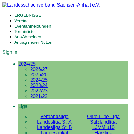
ERGEBNISSE
Vereine
Eventanmeldungen
Terminliste
An-/Abmelden
Antrag neuer Nutzer
Sign In
2024/25
2026/27
2025/26
2024/25
2023/24
2022/23
2021/22
Liga
Verbandsliga
Ohre-Elbe-Liga
Landesliga St. A
Salzlandliga
Landesliga St. B
LJMM u10
Landespokal
Harzliga