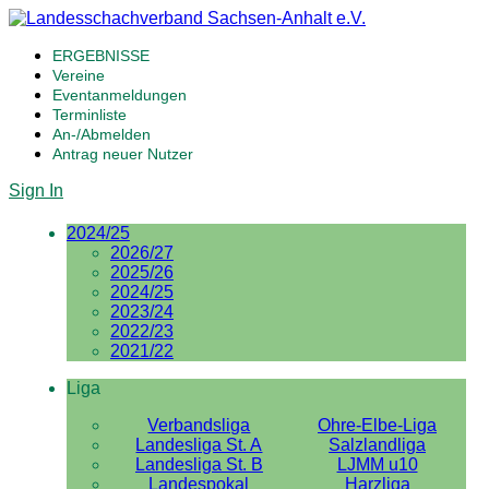
ERGEBNISSE
Vereine
Eventanmeldungen
Terminliste
An-/Abmelden
Antrag neuer Nutzer
Sign In
2024/25
2026/27
2025/26
2024/25
2023/24
2022/23
2021/22
Liga
Verbandsliga
Ohre-Elbe-Liga
Landesliga St. A
Salzlandliga
Landesliga St. B
LJMM u10
Landespokal
Harzliga