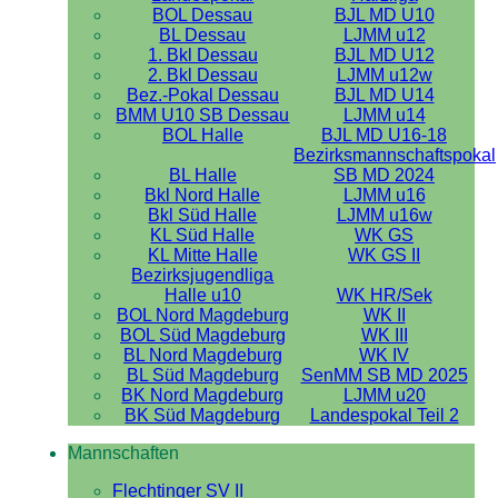
BOL Dessau
BJL MD U10
BL Dessau
LJMM u12
1. Bkl Dessau
BJL MD U12
2. Bkl Dessau
LJMM u12w
Bez.-Pokal Dessau
BJL MD U14
BMM U10 SB Dessau
LJMM u14
BOL Halle
BJL MD U16-18
Bezirksmannschaftspokal
BL Halle
SB MD 2024
Bkl Nord Halle
LJMM u16
Bkl Süd Halle
LJMM u16w
KL Süd Halle
WK GS
KL Mitte Halle
WK GS II
Bezirksjugendliga
Halle u10
WK HR/Sek
BOL Nord Magdeburg
WK II
BOL Süd Magdeburg
WK III
BL Nord Magdeburg
WK IV
BL Süd Magdeburg
SenMM SB MD 2025
BK Nord Magdeburg
LJMM u20
BK Süd Magdeburg
Landespokal Teil 2
Mannschaften
Flechtinger SV II