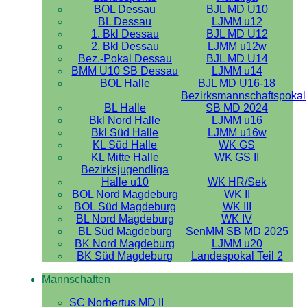
BOL Dessau
BJL MD U10
BL Dessau
LJMM u12
1. Bkl Dessau
BJL MD U12
2. Bkl Dessau
LJMM u12w
Bez.-Pokal Dessau
BJL MD U14
BMM U10 SB Dessau
LJMM u14
BOL Halle
BJL MD U16-18
Bezirksmannschaftspokal
BL Halle
SB MD 2024
Bkl Nord Halle
LJMM u16
Bkl Süd Halle
LJMM u16w
KL Süd Halle
WK GS
KL Mitte Halle
WK GS II
Bezirksjugendliga
Halle u10
WK HR/Sek
BOL Nord Magdeburg
WK II
BOL Süd Magdeburg
WK III
BL Nord Magdeburg
WK IV
BL Süd Magdeburg
SenMM SB MD 2025
BK Nord Magdeburg
LJMM u20
BK Süd Magdeburg
Landespokal Teil 2
Mannschaften
SC Norbertus MD II