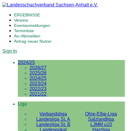
ERGEBNISSE
Vereine
Eventanmeldungen
Terminliste
An-/Abmelden
Antrag neuer Nutzer
Sign In
2024/25
2026/27
2025/26
2024/25
2023/24
2022/23
2021/22
Liga
Verbandsliga
Ohre-Elbe-Liga
Landesliga St. A
Salzlandliga
Landesliga St. B
LJMM u10
Landespokal
Harzliga