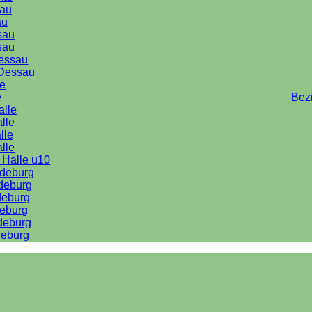
au
au
sau
sau
Dessau
Dessau
le
e
Bez
alle
lle
lle
alle
 Halle u10
deburg
deburg
deburg
eburg
deburg
eburg