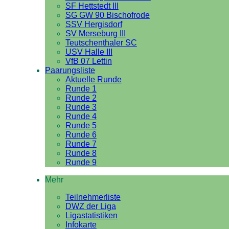
SF Hettstedt III
SG GW 90 Bischofrode
SSV Hergisdorf
SV Merseburg III
Teutschenthaler SC
USV Halle III
VfB 07 Lettin
Paarungsliste
Aktuelle Runde
Runde 1
Runde 2
Runde 3
Runde 4
Runde 5
Runde 6
Runde 7
Runde 8
Runde 9
Mehr
Teilnehmerliste
DWZ der Liga
Ligastatistiken
Infokarte