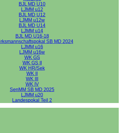
BJL MD U10
LJMM u12
BJL MD U12
LJMM u12w
BJL MD U14
LJMM u14
BJL MD U16-18
irksmannschaftspokal SB MD 2024
LJMM u16
LJMM u16w
WK GS
WK GS II
WK HR/Sek
WK II
WK III
WK IV
SenMM SB MD 2025
LJMM u20
Landespokal Teil 2