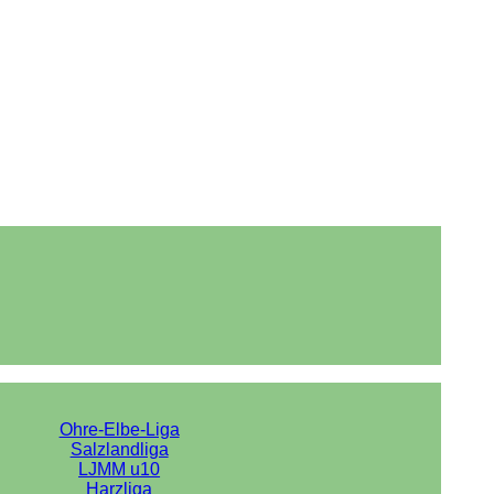
Ohre-Elbe-Liga
Salzlandliga
LJMM u10
Harzliga