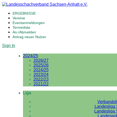
ERGEBNISSE
Vereine
Eventanmeldungen
Terminliste
An-/Abmelden
Antrag neuer Nutzer
Sign In
2024/25
2026/27
2025/26
2024/25
2023/24
2022/23
2021/22
Liga
Verbandsl
Landesliga 
Landesliga 
Landespo