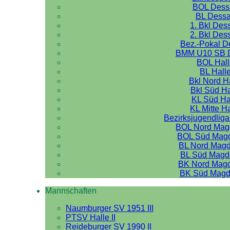
BOL Dess
BL Dess
1. Bkl Des
2. Bkl Des
Bez.-Pokal 
BMM U10 SB 
BOL Hal
BL Hall
Bkl Nord H
Bkl Süd Ha
KL Süd Ha
KL Mitte H
Bezirksjugendliga
BOL Nord Mag
BOL Süd Mag
BL Nord Mag
BL Süd Magd
BK Nord Mag
BK Süd Magd
Mannschaften
Naumburger SV 1951 III
PTSV Halle II
Reideburger SV 1990 II