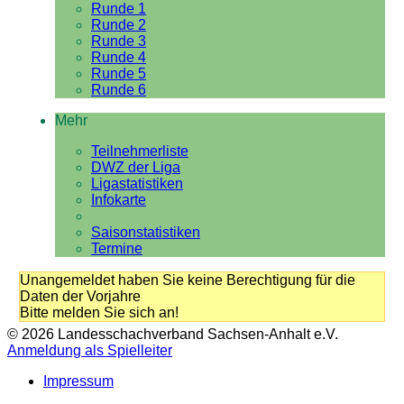
Runde 1
Runde 2
Runde 3
Runde 4
Runde 5
Runde 6
Mehr
Teilnehmerliste
DWZ der Liga
Ligastatistiken
Infokarte
Saisonstatistiken
Termine
Unangemeldet haben Sie keine Berechtigung für die
Daten der Vorjahre
Bitte melden Sie sich an!
© 2026 Landesschachverband Sachsen-Anhalt e.V.
Anmeldung als Spielleiter
Impressum