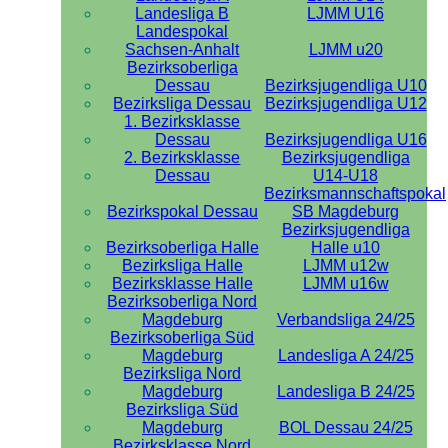
Landesliga B
LJMM U16
Landespokal
Sachsen-Anhalt
LJMM u20
Bezirksoberliga
Dessau
Bezirksjugendliga U10
Bezirksliga Dessau
Bezirksjugendliga U12
1. Bezirksklasse
Dessau
Bezirksjugendliga U16
2. Bezirksklasse
Bezirksjugendliga
Dessau
U14-U18
Bezirksmannschaftspokal
Bezirkspokal Dessau
SB Magdeburg
Bezirksjugendliga
Bezirksoberliga Halle
Halle u10
Bezirksliga Halle
LJMM u12w
Bezirksklasse Halle
LJMM u16w
Bezirksoberliga Nord
Magdeburg
Verbandsliga 24/25
Bezirksoberliga Süd
Magdeburg
Landesliga A 24/25
Bezirksliga Nord
Magdeburg
Landesliga B 24/25
Bezirksliga Süd
Magdeburg
BOL Dessau 24/25
Bezirksklasse Nord