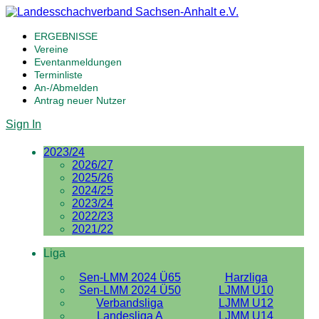
ERGEBNISSE
Vereine
Eventanmeldungen
Terminliste
An-/Abmelden
Antrag neuer Nutzer
Sign In
2023/24
2026/27
2025/26
2024/25
2023/24
2022/23
2021/22
Liga
Sen-LMM 2024 Ü65
Harzliga
Sen-LMM 2024 Ü50
LJMM U10
Verbandsliga
LJMM U12
Landesliga A
LJMM U14