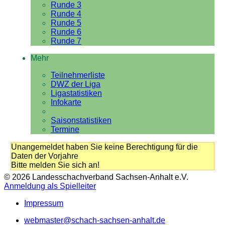
Runde 3
Runde 4
Runde 5
Runde 6
Runde 7
Mehr
Teilnehmerliste
DWZ der Liga
Ligastatistiken
Infokarte
Saisonstatistiken
Termine
Unangemeldet haben Sie keine Berechtigung für die
Daten der Vorjahre
Bitte melden Sie sich an!
© 2026 Landesschachverband Sachsen-Anhalt e.V.
Anmeldung als Spielleiter
Impressum
webmaster@schach-sachsen-anhalt.de