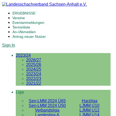
ERGEBNISSE
Vereine
Eventanmeldungen
Terminliste
An-/Abmelden
Antrag neuer Nutzer
Sign In
2023/24
2026/27
2025/26
2024/25
2023/24
2022/23
2021/22
Liga
Sen-LMM 2024 Ü65
Harzliga
Sen-LMM 2024 Ü50
LJMM U10
Verbandsliga
LJMM U12
Landesliga A
LJMM U14