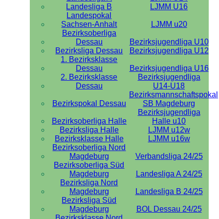
Landesliga B
LJMM U16
Landespokal
Sachsen-Anhalt
LJMM u20
Bezirksoberliga
Dessau
Bezirksjugendliga U10
Bezirksliga Dessau
Bezirksjugendliga U12
1. Bezirksklasse
Dessau
Bezirksjugendliga U16
2. Bezirksklasse
Bezirksjugendliga
Dessau
U14-U18
Bezirksmannschaftspokal
Bezirkspokal Dessau
SB Magdeburg
Bezirksjugendliga
Bezirksoberliga Halle
Halle u10
Bezirksliga Halle
LJMM u12w
Bezirksklasse Halle
LJMM u16w
Bezirksoberliga Nord
Magdeburg
Verbandsliga 24/25
Bezirksoberliga Süd
Magdeburg
Landesliga A 24/25
Bezirksliga Nord
Magdeburg
Landesliga B 24/25
Bezirksliga Süd
Magdeburg
BOL Dessau 24/25
Bezirksklasse Nord