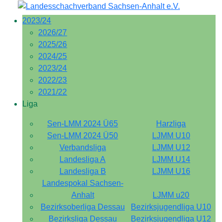
2023/24
2026/27
2025/26
2024/25
2023/24
2022/23
2021/22
Liga
Sen-LMM 2024 Ü65
Harzliga
Sen-LMM 2024 Ü50
LJMM U10
Verbandsliga
LJMM U12
Landesliga A
LJMM U14
Landesliga B
LJMM U16
Landespokal Sachsen-
Anhalt
LJMM u20
Bezirksoberliga Dessau
Bezirksjugendliga U10
Bezirksliga Dessau
Bezirksjugendliga U12