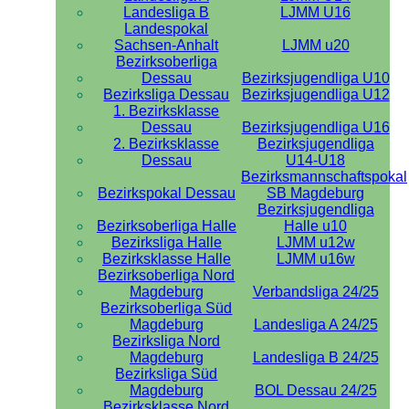
Landesliga B
LJMM U16
Landespokal
Sachsen-Anhalt
LJMM u20
Bezirksoberliga
Dessau
Bezirksjugendliga U10
Bezirksliga Dessau
Bezirksjugendliga U12
1. Bezirksklasse
Dessau
Bezirksjugendliga U16
2. Bezirksklasse
Bezirksjugendliga
Dessau
U14-U18
Bezirksmannschaftspokal
Bezirkspokal Dessau
SB Magdeburg
Bezirksjugendliga
Bezirksoberliga Halle
Halle u10
Bezirksliga Halle
LJMM u12w
Bezirksklasse Halle
LJMM u16w
Bezirksoberliga Nord
Magdeburg
Verbandsliga 24/25
Bezirksoberliga Süd
Magdeburg
Landesliga A 24/25
Bezirksliga Nord
Magdeburg
Landesliga B 24/25
Bezirksliga Süd
Magdeburg
BOL Dessau 24/25
Bezirksklasse Nord