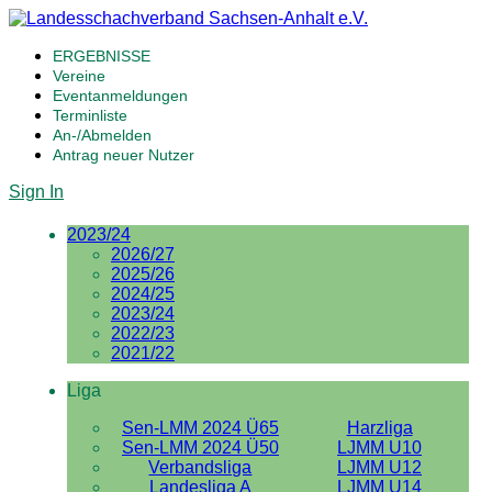
ERGEBNISSE
Vereine
Eventanmeldungen
Terminliste
An-/Abmelden
Antrag neuer Nutzer
Sign In
2023/24
2026/27
2025/26
2024/25
2023/24
2022/23
2021/22
Liga
Sen-LMM 2024 Ü65
Harzliga
Sen-LMM 2024 Ü50
LJMM U10
Verbandsliga
LJMM U12
Landesliga A
LJMM U14