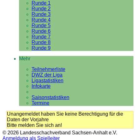
Runde 1
Runde 2
Runde 3
Runde 4
Runde 5
Runde 6
Runde 7
Runde 8
Runde 9
Mehr
Teilnehmerliste
DWZ der Liga
Ligastatistiken
Infokarte
Saisonstatistiken
Termine
Unangemeldet haben Sie keine Berechtigung für die
Daten der Vorjahre
Bitte melden Sie sich an!
© 2026 Landesschachverband Sachsen-Anhalt e.V.
Anmeldung als Spielleiter