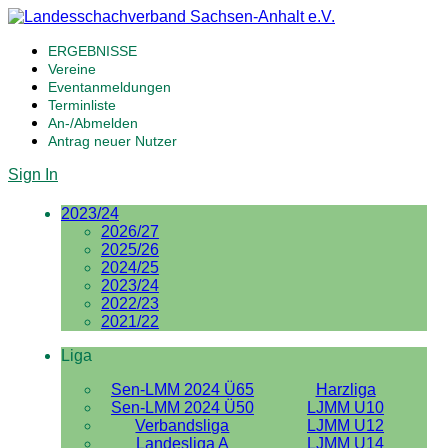
ERGEBNISSE
Vereine
Eventanmeldungen
Terminliste
An-/Abmelden
Antrag neuer Nutzer
Sign In
2023/24
2026/27
2025/26
2024/25
2023/24
2022/23
2021/22
Liga
Sen-LMM 2024 Ü65
Harzliga
Sen-LMM 2024 Ü50
LJMM U10
Verbandsliga
LJMM U12
Landesliga A
LJMM U14