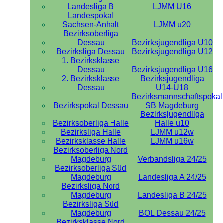
Landesliga B
LJMM U16
Landespokal
Sachsen-Anhalt
LJMM u20
Bezirksoberliga
Dessau
Bezirksjugendliga U10
Bezirksliga Dessau
Bezirksjugendliga U12
1. Bezirksklasse
Dessau
Bezirksjugendliga U16
2. Bezirksklasse
Bezirksjugendliga
Dessau
U14-U18
Bezirksmannschaftspokal
Bezirkspokal Dessau
SB Magdeburg
Bezirksjugendliga
Bezirksoberliga Halle
Halle u10
Bezirksliga Halle
LJMM u12w
Bezirksklasse Halle
LJMM u16w
Bezirksoberliga Nord
Magdeburg
Verbandsliga 24/25
Bezirksoberliga Süd
Magdeburg
Landesliga A 24/25
Bezirksliga Nord
Magdeburg
Landesliga B 24/25
Bezirksliga Süd
Magdeburg
BOL Dessau 24/25
Bezirksklasse Nord