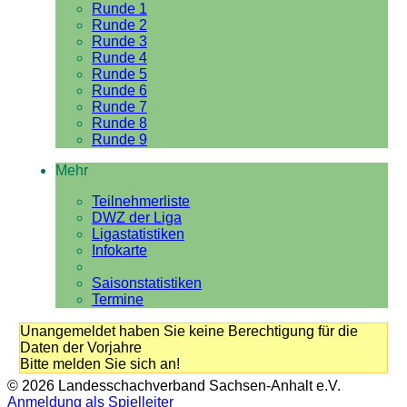
Runde 1
Runde 2
Runde 3
Runde 4
Runde 5
Runde 6
Runde 7
Runde 8
Runde 9
Mehr
Teilnehmerliste
DWZ der Liga
Ligastatistiken
Infokarte
Saisonstatistiken
Termine
Unangemeldet haben Sie keine Berechtigung für die
Daten der Vorjahre
Bitte melden Sie sich an!
© 2026 Landesschachverband Sachsen-Anhalt e.V.
Anmeldung als Spielleiter