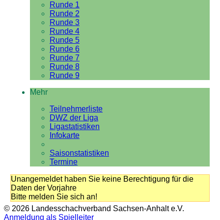
Runde 1
Runde 2
Runde 3
Runde 4
Runde 5
Runde 6
Runde 7
Runde 8
Runde 9
Mehr
Teilnehmerliste
DWZ der Liga
Ligastatistiken
Infokarte
Saisonstatistiken
Termine
Unangemeldet haben Sie keine Berechtigung für die
Daten der Vorjahre
Bitte melden Sie sich an!
© 2026 Landesschachverband Sachsen-Anhalt e.V.
Anmeldung als Spielleiter