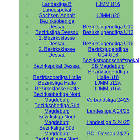
Landesliga B
LJMM U16
Landespokal
Sachsen-Anhalt
LJMM u20
Bezirksoberliga
Dessau
Bezirksjugendliga U10
Bezirksliga Dessau
Bezirksjugendliga U12
1. Bezirksklasse
Dessau
Bezirksjugendliga U16
2. Bezirksklasse
Bezirksjugendliga
Dessau
U14-U18
Bezirksmannschaftspokal
Bezirkspokal Dessau
SB Magdeburg
Bezirksjugendliga
Bezirksoberliga Halle
Halle u10
Bezirksliga Halle
LJMM u12w
Bezirksklasse Halle
LJMM u16w
Bezirksoberliga Nord
Magdeburg
Verbandsliga 24/25
Bezirksoberliga Süd
Magdeburg
Landesliga A 24/25
Bezirksliga Nord
Magdeburg
Landesliga B 24/25
Bezirksliga Süd
Magdeburg
BOL Dessau 24/25
Bezirksklasse Nord