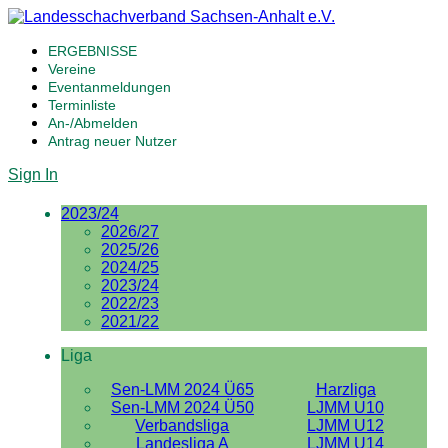
ERGEBNISSE
Vereine
Eventanmeldungen
Terminliste
An-/Abmelden
Antrag neuer Nutzer
Sign In
2023/24
2026/27
2025/26
2024/25
2023/24
2022/23
2021/22
Liga
Sen-LMM 2024 Ü65
Harzliga
Sen-LMM 2024 Ü50
LJMM U10
Verbandsliga
LJMM U12
Landesliga A
LJMM U14