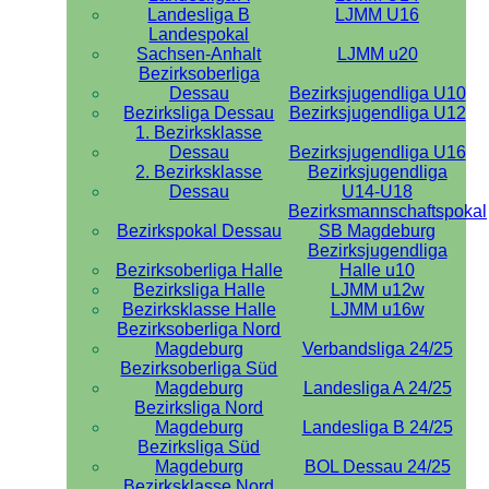
Landesliga B
LJMM U16
Landespokal
Sachsen-Anhalt
LJMM u20
Bezirksoberliga
Dessau
Bezirksjugendliga U10
Bezirksliga Dessau
Bezirksjugendliga U12
1. Bezirksklasse
Dessau
Bezirksjugendliga U16
2. Bezirksklasse
Bezirksjugendliga
Dessau
U14-U18
Bezirksmannschaftspokal
Bezirkspokal Dessau
SB Magdeburg
Bezirksjugendliga
Bezirksoberliga Halle
Halle u10
Bezirksliga Halle
LJMM u12w
Bezirksklasse Halle
LJMM u16w
Bezirksoberliga Nord
Magdeburg
Verbandsliga 24/25
Bezirksoberliga Süd
Magdeburg
Landesliga A 24/25
Bezirksliga Nord
Magdeburg
Landesliga B 24/25
Bezirksliga Süd
Magdeburg
BOL Dessau 24/25
Bezirksklasse Nord