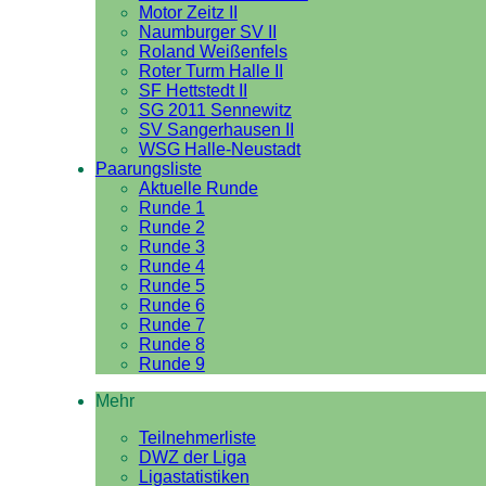
Motor Zeitz II
Naumburger SV II
Roland Weißenfels
Roter Turm Halle II
SF Hettstedt II
SG 2011 Sennewitz
SV Sangerhausen II
WSG Halle-Neustadt
Paarungsliste
Aktuelle Runde
Runde 1
Runde 2
Runde 3
Runde 4
Runde 5
Runde 6
Runde 7
Runde 8
Runde 9
Mehr
Teilnehmerliste
DWZ der Liga
Ligastatistiken