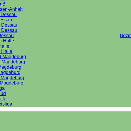
a B
sen-Anhalt
a Dessau
Dessau
e Dessau
e Dessau
Dessau
Bezi
a Halle
Halle
 Halle
rd Magdeburg
d Magdeburg
 Magdeburg
Magdeburg
d Magdeburg
d Magdeburg
iga
Süd
itte
isliga