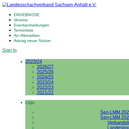
ERGEBNISSE
Vereine
Eventanmeldungen
Terminliste
An-/Abmelden
Antrag neuer Nutzer
Sign In
2023/24
2026/27
2025/26
2024/25
2023/24
2022/23
2021/22
Liga
Sen-LMM 202
Sen-LMM 202
Verbandsl
Landeslig