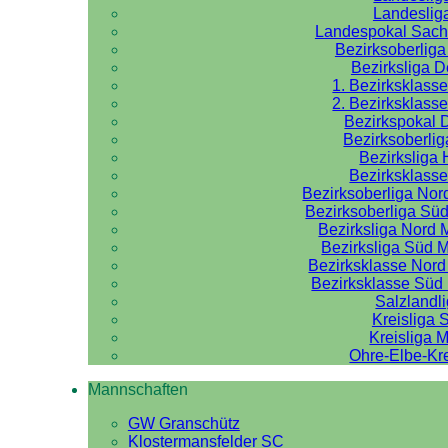
Landeslig
Landespokal Sach
Bezirksoberlig
Bezirksliga 
1. Bezirksklass
2. Bezirksklass
Bezirkspokal 
Bezirksoberlig
Bezirksliga 
Bezirksklasse
Bezirksoberliga No
Bezirksoberliga Sü
Bezirksliga Nord
Bezirksliga Süd 
Bezirksklasse Nor
Bezirksklasse Sü
Salzlandl
Kreisliga 
Kreisliga M
Ohre-Elbe-Kre
Mannschaften
GW Granschütz
Klostermansfelder SC