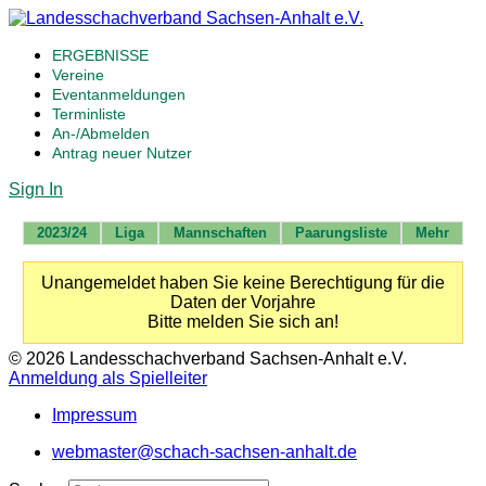
ERGEBNISSE
Vereine
Eventanmeldungen
Terminliste
An-/Abmelden
Antrag neuer Nutzer
Sign In
2023/24
Liga
Mannschaften
Paarungsliste
Mehr
Unangemeldet haben Sie keine Berechtigung für die
Daten der Vorjahre
Bitte melden Sie sich an!
© 2026 Landesschachverband Sachsen-Anhalt e.V.
Anmeldung als Spielleiter
Impressum
webmaster@schach-sachsen-anhalt.de