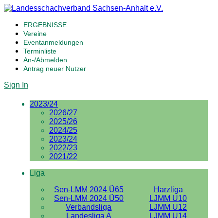
ERGEBNISSE
Vereine
Eventanmeldungen
Terminliste
An-/Abmelden
Antrag neuer Nutzer
Sign In
2023/24
2026/27
2025/26
2024/25
2023/24
2022/23
2021/22
Liga
Sen-LMM 2024 Ü65
Harzliga
Sen-LMM 2024 Ü50
LJMM U10
Verbandsliga
LJMM U12
Landesliga A
LJMM U14