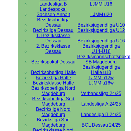
Landesliga B
LJMM U16
Landespokal
Sachsen-Anhalt
LJMM u20
Bezirksoberliga
Dessau
Bezirksjugendliga U10
Bezirksliga Dessau
Bezirksjugendliga U12
1. Bezirksklasse
Dessau
Bezirksjugendliga U16
2. Bezirksklasse
Bezirksjugendliga
Dessau
U14-U18
Bezirksmannschaftspokal
Bezirkspokal Dessau
SB Magdeburg
Bezirksjugendliga
Bezirksoberliga Halle
Halle u10
Bezirksliga Halle
LJMM u12w
Bezirksklasse Halle
LJMM u16w
Bezirksoberliga Nord
Magdeburg
Verbandsliga 24/25
Bezirksoberliga Süd
Magdeburg
Landesliga A 24/25
Bezirksliga Nord
Magdeburg
Landesliga B 24/25
Bezirksliga Süd
Magdeburg
BOL Dessau 24/25
Bezirksklasse Nord