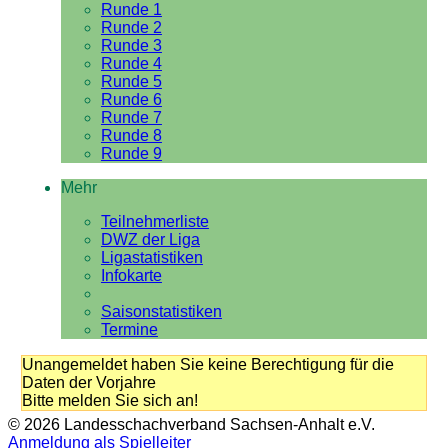
Runde 1
Runde 2
Runde 3
Runde 4
Runde 5
Runde 6
Runde 7
Runde 8
Runde 9
Mehr
Teilnehmerliste
DWZ der Liga
Ligastatistiken
Infokarte
Saisonstatistiken
Termine
Unangemeldet haben Sie keine Berechtigung für die
Daten der Vorjahre
Bitte melden Sie sich an!
© 2026 Landesschachverband Sachsen-Anhalt e.V.
Anmeldung als Spielleiter