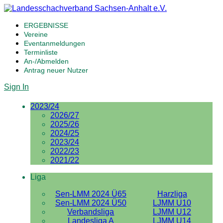
ERGEBNISSE
Vereine
Eventanmeldungen
Terminliste
An-/Abmelden
Antrag neuer Nutzer
Sign In
2023/24
2026/27
2025/26
2024/25
2023/24
2022/23
2021/22
Liga
Sen-LMM 2024 Ü65
Harzliga
Sen-LMM 2024 Ü50
LJMM U10
Verbandsliga
LJMM U12
Landesliga A
LJMM U14