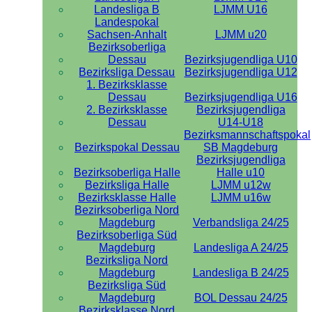
Landesliga B
LJMM U16
Landespokal
Sachsen-Anhalt
LJMM u20
Bezirksoberliga
Dessau
Bezirksjugendliga U10
Bezirksliga Dessau
Bezirksjugendliga U12
1. Bezirksklasse
Dessau
Bezirksjugendliga U16
2. Bezirksklasse
Bezirksjugendliga
Dessau
U14-U18
Bezirksmannschaftspokal
Bezirkspokal Dessau
SB Magdeburg
Bezirksjugendliga
Bezirksoberliga Halle
Halle u10
Bezirksliga Halle
LJMM u12w
Bezirksklasse Halle
LJMM u16w
Bezirksoberliga Nord
Magdeburg
Verbandsliga 24/25
Bezirksoberliga Süd
Magdeburg
Landesliga A 24/25
Bezirksliga Nord
Magdeburg
Landesliga B 24/25
Bezirksliga Süd
Magdeburg
BOL Dessau 24/25
Bezirksklasse Nord