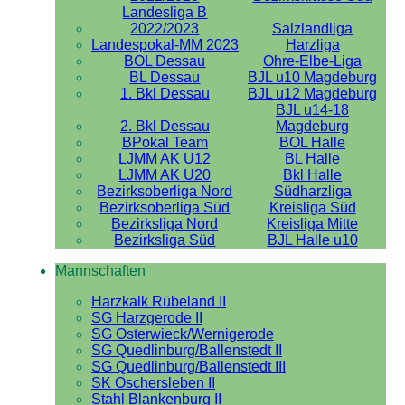
Landesliga B
2022/2023
Salzlandliga
Landespokal-MM 2023
Harzliga
BOL Dessau
Ohre-Elbe-Liga
BL Dessau
BJL u10 Magdeburg
1. Bkl Dessau
BJL u12 Magdeburg
BJL u14-18
2. Bkl Dessau
Magdeburg
BPokal Team
BOL Halle
LJMM AK U12
BL Halle
LJMM AK U20
Bkl Halle
Bezirksoberliga Nord
Südharzliga
Bezirksoberliga Süd
Kreisliga Süd
Bezirksliga Nord
Kreisliga Mitte
Bezirksliga Süd
BJL Halle u10
Mannschaften
Harzkalk Rübeland II
SG Harzgerode II
SG Osterwieck/Wernigerode
SG Quedlinburg/Ballenstedt II
SG Quedlinburg/Ballenstedt III
SK Oschersleben II
Stahl Blankenburg II