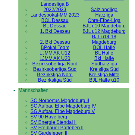
Landesliga B
2022/2023
Salzlandliga
Landespokal-MM 2023
Harzliga
BOL Dessau
Ohre-Elbe-Liga
BL Dessau
BJL u10 Magdeburg
1. Bkl Dessau
BJL u12 Magdeburg
BJL u14-18
2. Bkl Dessau
Magdeburg
BPokal Team
BOL Halle
LJMM AK U12
BL Halle
LJMM AK U20
Bkl Halle
Bezirksoberliga Nord
Südharzliga
Bezirksoberliga Süd
Kreisliga Süd
Bezirksliga Nord
Kreisliga Mitte
Bezirksliga Süd
BJL Halle u10
Mannschaften
SC Norbertus Magdeburg II
SG Aufbau Elbe Magdeburg IV
SG Aufbau Elbe Magdeburg V
SV 90 Havelberg
SV Energie Stendal II
SV Freibauer Barleben II
SV Gardelegen II