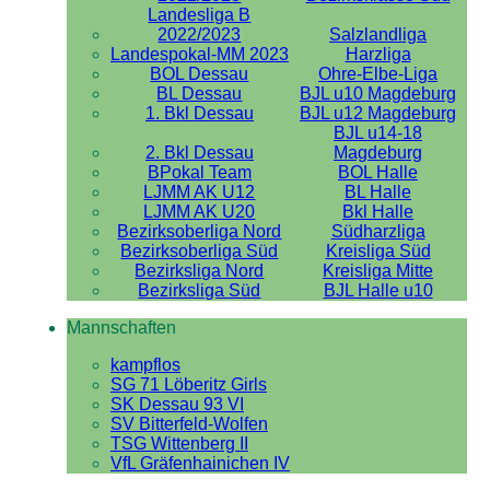
Landesliga B
2022/2023
Salzlandliga
Landespokal-MM 2023
Harzliga
BOL Dessau
Ohre-Elbe-Liga
BL Dessau
BJL u10 Magdeburg
1. Bkl Dessau
BJL u12 Magdeburg
BJL u14-18
2. Bkl Dessau
Magdeburg
BPokal Team
BOL Halle
LJMM AK U12
BL Halle
LJMM AK U20
Bkl Halle
Bezirksoberliga Nord
Südharzliga
Bezirksoberliga Süd
Kreisliga Süd
Bezirksliga Nord
Kreisliga Mitte
Bezirksliga Süd
BJL Halle u10
Mannschaften
kampflos
SG 71 Löberitz Girls
SK Dessau 93 VI
SV Bitterfeld-Wolfen
TSG Wittenberg II
VfL Gräfenhainichen IV