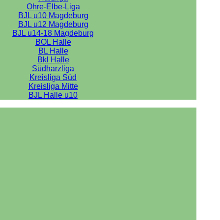
Ohre-Elbe-Liga
BJL u10 Magdeburg
BJL u12 Magdeburg
BJL u14-18 Magdeburg
BOL Halle
BL Halle
Bkl Halle
Südharzliga
Kreisliga Süd
Kreisliga Mitte
BJL Halle u10