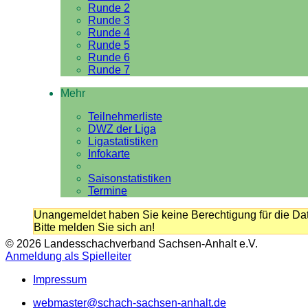
Runde 2
Runde 3
Runde 4
Runde 5
Runde 6
Runde 7
Mehr
Teilnehmerliste
DWZ der Liga
Ligastatistiken
Infokarte
Saisonstatistiken
Termine
Unangemeldet haben Sie keine Berechtigung für die Dat
Bitte melden Sie sich an!
© 2026 Landesschachverband Sachsen-Anhalt e.V.
Anmeldung als Spielleiter
Impressum
webmaster@schach-sachsen-anhalt.de