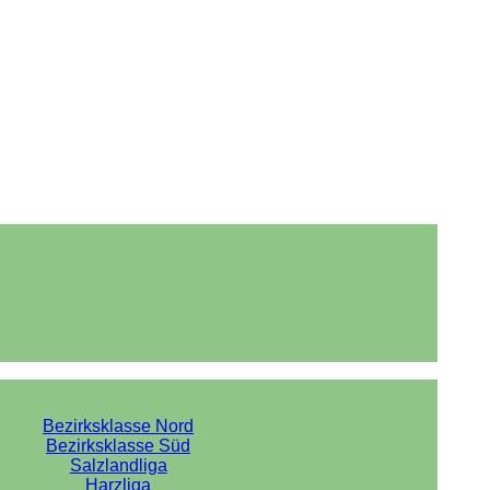
Bezirksklasse Nord
Bezirksklasse Süd
Salzlandliga
Harzliga