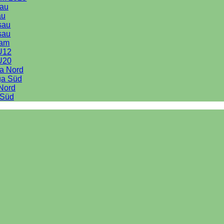
au
au
sau
sau
eam
U12
U20
ga Nord
ga Süd
 Nord
 Süd