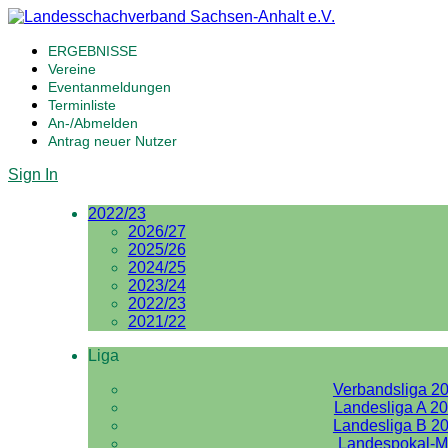
ERGEBNISSE
Vereine
Eventanmeldungen
Terminliste
An-/Abmelden
Antrag neuer Nutzer
Sign In
2022/23
2026/27
2025/26
2024/25
2023/24
2022/23
2021/22
Liga
Verbandsliga 2
Landesliga A 2
Landesliga B 2
Landespokal-