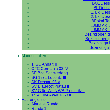
BOL Dess
BL Dess
1. Bkl Des
2. Bkl Des
BPokal T
LJMM AK 
LJMM AK 
Bezirksoberli
Bezirksoberli
Bezirksliga
Bezirksliga
Mannschaften
1. SC Anhalt III
CFC Germania 03 IV
SF Bad Schmiedebg. II
SG 1871 Löberitz III
SK Dessau 93 V
SV Blau-Rot Pratau II
SV Grün-Weiß WB-Piesteritz II
TSV Elbe Aken 1863 II
Paarungsliste
Aktuelle Runde
Runde 1