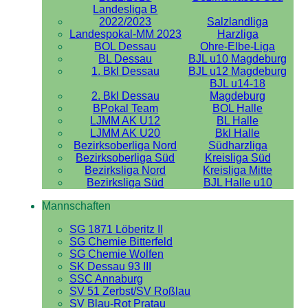
Landesliga B
2022/2023
Salzlandliga
Landespokal-MM 2023
Harzliga
BOL Dessau
Ohre-Elbe-Liga
BL Dessau
BJL u10 Magdeburg
1. Bkl Dessau
BJL u12 Magdeburg
BJL u14-18
2. Bkl Dessau
Magdeburg
BPokal Team
BOL Halle
LJMM AK U12
BL Halle
LJMM AK U20
Bkl Halle
Bezirksoberliga Nord
Südharzliga
Bezirksoberliga Süd
Kreisliga Süd
Bezirksliga Nord
Kreisliga Mitte
Bezirksliga Süd
BJL Halle u10
Mannschaften
SG 1871 Löberitz II
SG Chemie Bitterfeld
SG Chemie Wolfen
SK Dessau 93 III
SSC Annaburg
SV 51 Zerbst/SV Roßlau
SV Blau-Rot Pratau