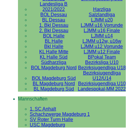
Landesliga B
2021/2022
Harzliga
BOL Dessau
Salzlandliga
BL Dessau
LJMM u20
1. Bkl Dessau
LJMM u16 Vorrunde
2. Bkl Dessau
LJMM u16 Finale
BOL Halle
LJMM u14
BL Halle
LJMM u12w, u16w
Bkl Halle
LJMM u12 Vorrunde
KL Halle Mitte
LJMM u12 Finale
KL Halle Süd
BPokal Team
Südharzliga
Bezirksliga U10
BOL Magdeburg Nord
Bezirksjugendliga U18
Bezirksjugendliga
BOL Magdeburg Süd
U12/U14
BL Magdeburg Nord
Bezirksjugendliga U10
BL Magdeburg Süd
Landespokal-MM 2022
Mannschaften
1. SC Anhalt
Schachzwerge Magdeburg 1
SV Roter Turm Halle
USC Magdeburg