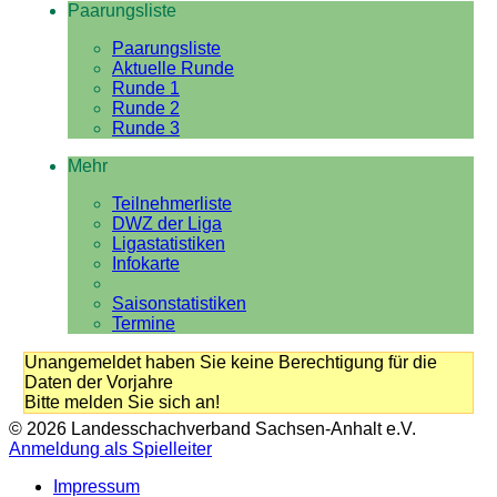
Paarungsliste
Paarungsliste
Aktuelle Runde
Runde 1
Runde 2
Runde 3
Mehr
Teilnehmerliste
DWZ der Liga
Ligastatistiken
Infokarte
Saisonstatistiken
Termine
Unangemeldet haben Sie keine Berechtigung für die
Daten der Vorjahre
Bitte melden Sie sich an!
© 2026 Landesschachverband Sachsen-Anhalt e.V.
Anmeldung als Spielleiter
Impressum