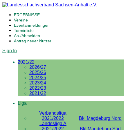
ERGEBNISSE
Vereine
Eventanmeldungen
Terminliste
An-/Abmelden
Antrag neuer Nutzer
Sign In
2021/22
2026/27
2025/26
2024/25
2023/24
2022/23
2021/22
Liga
Verbandsliga
2021/2022
Bkl Magdeburg Nord
Landesliga A
2021/2022
Bkl Magdeburg Süd