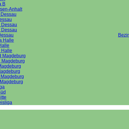
a B
sen-Anhalt
a Dessau
Dessau
e Dessau
e Dessau
Dessau
Bezi
a Halle
Halle
 Halle
rd Magdeburg
d Magdeburg
 Magdeburg
Magdeburg
d Magdeburg
d Magdeburg
iga
Süd
itte
isliga