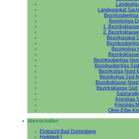
Landeslig
Landespokal Sach
Bezirksoberlig
Bezirksliga 
1. Bezirksklass
2. Bezirksklass
Bezirkspokal 
Bezirksoberlig
Bezirksliga 
Bezirksklasse
Bezirksoberliga No
Bezirksoberliga Sü
Bezirksliga Nord
Bezirksliga Süd 
Bezirksklasse Nor
Bezirksklasse Sü
Salzlandl
Kreisliga 
Kreisliga M
Ohre-Elbe-Kre
Mannschaften
Eintracht Bad Dürrenberg
Hettstedt I