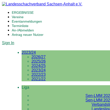
ERGEBNISSE
Vereine
Eventanmeldungen
Terminliste
An-/Abmelden
Antrag neuer Nutzer
Sign In
2023/24
2026/27
2025/26
2024/25
2023/24
2022/23
2021/22
Liga
Sen-LMM 202
Sen-LMM 202
Verbandsl
Landeslig