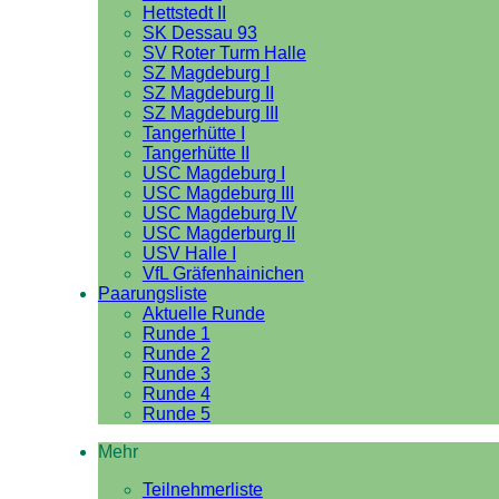
Hettstedt II
SK Dessau 93
SV Roter Turm Halle
SZ Magdeburg I
SZ Magdeburg II
SZ Magdeburg III
Tangerhütte I
Tangerhütte II
USC Magdeburg I
USC Magdeburg III
USC Magdeburg IV
USC Magderburg II
USV Halle I
VfL Gräfenhainichen
Paarungsliste
Aktuelle Runde
Runde 1
Runde 2
Runde 3
Runde 4
Runde 5
Mehr
Teilnehmerliste