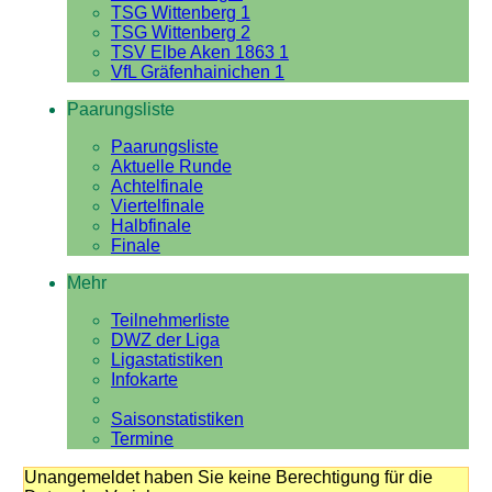
TSG Wittenberg 1
TSG Wittenberg 2
TSV Elbe Aken 1863 1
VfL Gräfenhainichen 1
Paarungsliste
Paarungsliste
Aktuelle Runde
Achtelfinale
Viertelfinale
Halbfinale
Finale
Mehr
Teilnehmerliste
DWZ der Liga
Ligastatistiken
Infokarte
Saisonstatistiken
Termine
Unangemeldet haben Sie keine Berechtigung für die