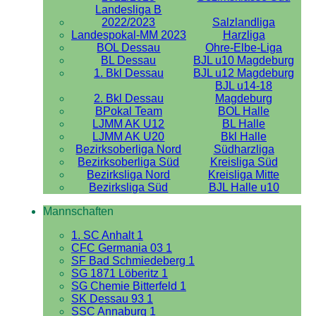
Landesliga B
2022/2023
Salzlandliga
Landespokal-MM 2023
Harzliga
BOL Dessau
Ohre-Elbe-Liga
BL Dessau
BJL u10 Magdeburg
1. Bkl Dessau
BJL u12 Magdeburg
BJL u14-18
2. Bkl Dessau
Magdeburg
BPokal Team
BOL Halle
LJMM AK U12
BL Halle
LJMM AK U20
Bkl Halle
Bezirksoberliga Nord
Südharzliga
Bezirksoberliga Süd
Kreisliga Süd
Bezirksliga Nord
Kreisliga Mitte
Bezirksliga Süd
BJL Halle u10
Mannschaften
1. SC Anhalt 1
CFC Germania 03 1
SF Bad Schmiedeberg 1
SG 1871 Löberitz 1
SG Chemie Bitterfeld 1
SK Dessau 93 1
SSC Annaburg 1