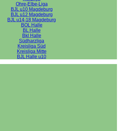
Ohre-Elbe-Liga
BJL u10 Magdeburg
BJL u12 Magdeburg
BJL u14-18 Magdeburg
BOL Halle
BL Halle
Bkl Halle
Südharzliga
Kreisliga Süd
Kreisliga Mitte
BJL Halle u10