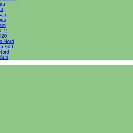
au
au
sau
sau
eam
U12
U20
ga Nord
ga Süd
 Nord
 Süd