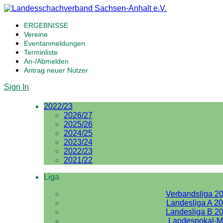
ERGEBNISSE
Vereine
Eventanmeldungen
Terminliste
An-/Abmelden
Antrag neuer Nutzer
Sign In
2022/23
2026/27
2025/26
2024/25
2023/24
2022/23
2021/22
Liga
Verbandsliga 2
Landesliga A 2
Landesliga B 2
Landespokal-