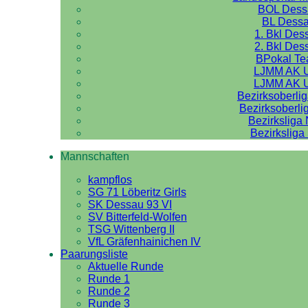
BOL Dess
BL Dess
1. Bkl Des
2. Bkl Des
BPokal T
LJMM AK 
LJMM AK 
Bezirksoberli
Bezirksoberli
Bezirksliga
Bezirksliga
Mannschaften
kampflos
SG 71 Löberitz Girls
SK Dessau 93 VI
SV Bitterfeld-Wolfen
TSG Wittenberg II
VfL Gräfenhainichen IV
Paarungsliste
Aktuelle Runde
Runde 1
Runde 2
Runde 3