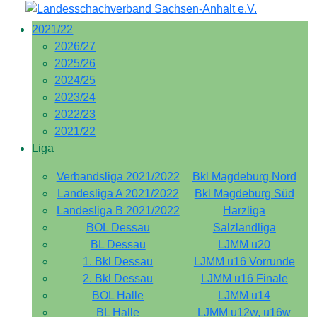
2021/22
2026/27
2025/26
2024/25
2023/24
2022/23
2021/22
Liga
Verbandsliga 2021/2022
Bkl Magdeburg Nord
Landesliga A 2021/2022
Bkl Magdeburg Süd
Landesliga B 2021/2022
Harzliga
BOL Dessau
Salzlandliga
BL Dessau
LJMM u20
1. Bkl Dessau
LJMM u16 Vorrunde
2. Bkl Dessau
LJMM u16 Finale
BOL Halle
LJMM u14
BL Halle
LJMM u12w, u16w