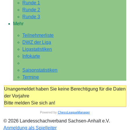
Runde 1
Runde 2
Runde 3
Mehr
Teilnehmerliste
DWZ der Liga
Ligastatistiken
Infokarte
Saisonstatistiken
Termine
Unangemeldet haben Sie keine Berechtigung für die Daten
der Vorjahre
Bitte melden Sie sich an!
Powered by
ChessLeagueManager
© 2026 Landesschachverband Sachsen-Anhalt e.V.
Anmeldung als Spielleiter