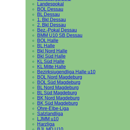
Landespokal
BOL Dessau
BL Dessau
1. Bkl Dessau
2. Bkl Dessau
Bez.-Pokal Dessau
BMM U10 SB Dessau
BOL Halle
BL Halle
Bkl Nord Halle
Bkl Süd Halle
KL Süd Halle
KL Mitte Halle
Bezirksjugendliga Halle u10
BOL Nord Magdeburg
BOL Süd Magdeburg
BL Nord Magdeburg
BL Süd Magdeburg
BK Nord Magdeburg
BK Süd Magdeburg
Ohre-Elbe-Liga
Salzlandliga
LJMM u10
Harzliga
BJL MD U10