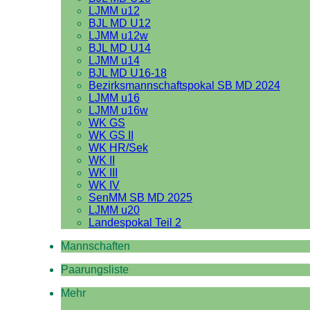
LJMM u12
BJL MD U12
LJMM u12w
BJL MD U14
LJMM u14
BJL MD U16-18
Bezirksmannschaftspokal SB MD 2024
LJMM u16
LJMM u16w
WK GS
WK GS II
WK HR/Sek
WK II
WK III
WK IV
SenMM SB MD 2025
LJMM u20
Landespokal Teil 2
Mannschaften
Paarungsliste
Mehr