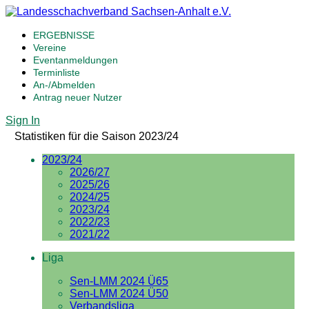
ERGEBNISSE
Vereine
Eventanmeldungen
Terminliste
An-/Abmelden
Antrag neuer Nutzer
Sign In
Statistiken für die Saison 2023/24
2023/24
2026/27
2025/26
2024/25
2023/24
2022/23
2021/22
Liga
Sen-LMM 2024 Ü65
Sen-LMM 2024 Ü50
Verbandsliga