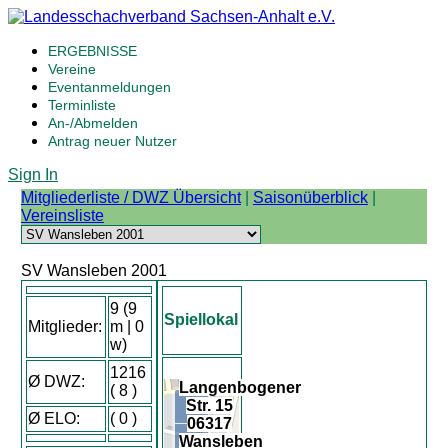
ERGEBNISSE
Vereine
Eventanmeldungen
Terminliste
An-/Abmelden
Antrag neuer Nutzer
Sign In
Mitgliederliste / DWZ Übersicht
|
Saisonüberblick
|
Vereinsliste
SV Wansleben 2001
9 (9
Spiellokal
Mitglieder:
m | 0
w)
1216
Ø DWZ:
Langenbogener
( 8 )
+
Str. 15
Ø ELO:
( 0 )
06317
−
Wansleben