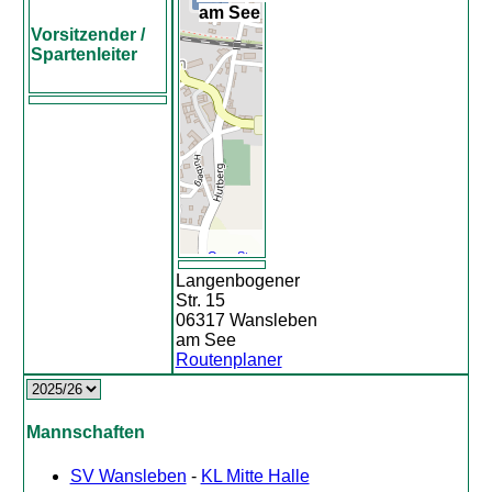
am See
Vorsitzender /
Spartenleiter
©
OpenStreetMap
contributors.
Langenbogener
Str. 15
06317 Wansleben
am See
Routenplaner
Mannschaften
SV Wansleben
-
KL Mitte Halle