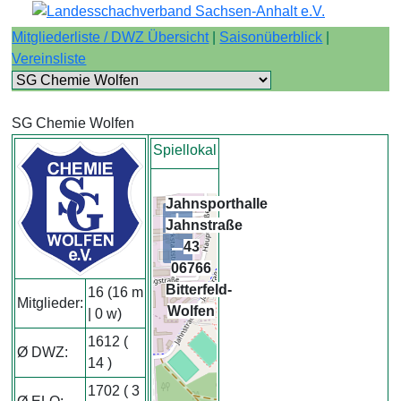
Mitgliederliste / DWZ Übersicht
|
Saisonüberblick
|
Vereinsliste
SG Chemie Wolfen
Spiellokal
Jahnsporthalle
+
Jahnstraße
−
43
06766
Bitterfeld-
16 (16 m
Mitglieder:
Wolfen
| 0 w)
1612 (
Ø DWZ:
14 )
1702 ( 3