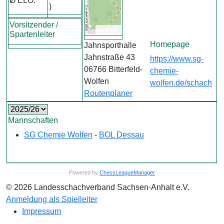
Ø ELO:
)
Vorsitzender /
©
Spartenleiter
OpenStreetMap
Homepage
Jahnsporthalle
contributors.
Jahnstraße 43
https://www.sg-
06766 Bitterfeld-
chemie-
Wolfen
wolfen.de/schach
Routenplaner
Mannschaften
SG Chemie Wolfen
-
BOL Dessau
Powered by
ChessLeagueManager
© 2026 Landesschachverband Sachsen-Anhalt e.V.
Anmeldung als Spielleiter
Impressum