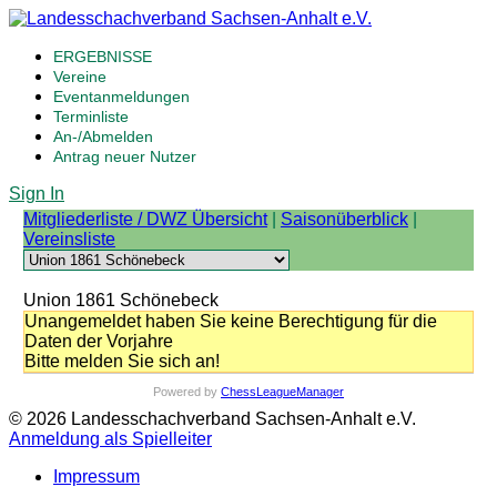
ERGEBNISSE
Vereine
Eventanmeldungen
Terminliste
An-/Abmelden
Antrag neuer Nutzer
Sign In
Mitgliederliste / DWZ Übersicht
|
Saisonüberblick
|
Vereinsliste
Union 1861 Schönebeck
Unangemeldet haben Sie keine Berechtigung für die
Daten der Vorjahre
Bitte melden Sie sich an!
Powered by
ChessLeagueManager
© 2026 Landesschachverband Sachsen-Anhalt e.V.
Anmeldung als Spielleiter
Impressum