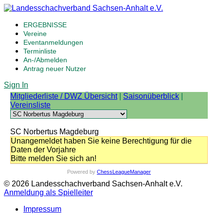
ERGEBNISSE
Vereine
Eventanmeldungen
Terminliste
An-/Abmelden
Antrag neuer Nutzer
Sign In
Mitgliederliste / DWZ Übersicht
|
Saisonüberblick
|
Vereinsliste
SC Norbertus Magdeburg
Unangemeldet haben Sie keine Berechtigung für die
Daten der Vorjahre
Bitte melden Sie sich an!
Powered by
ChessLeagueManager
© 2026 Landesschachverband Sachsen-Anhalt e.V.
Anmeldung als Spielleiter
Impressum